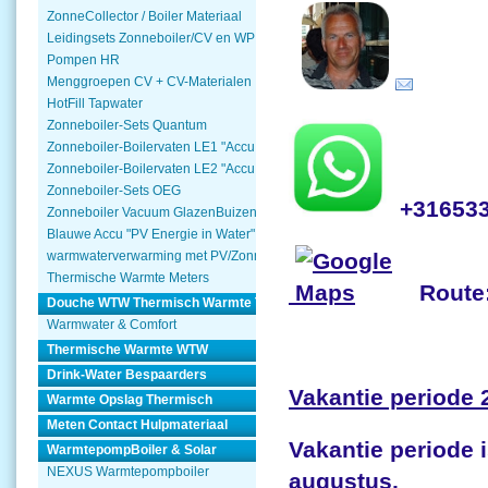
ZonneCollector / Boiler Materiaal
Leidingsets Zonneboiler/CV en WP
Pompen HR
Menggroepen CV + CV-Materialen
HotFill Tapwater
Zonneboiler-Sets Quantum
Zonneboiler-Boilervaten LE1 "Accu Woning Watmte"
Zonneboiler-Boilervaten LE2 "Accu Woning Watmte"
Zonneboiler-Sets OEG
+31653
Zonneboiler Vacuum GlazenBuizen
Blauwe Accu "PV Energie in Water"
warmwaterverwarming met PV/Zonnepanelen
Thermische Warmte Meters
Route
Douche WTW Thermisch Warmte Terugwinnen
Warmwater & Comfort
Thermische Warmte WTW
Drink-Water Bespaarders
Vakantie periode 
Warmte Opslag Thermisch
Meten Contact Hulpmateriaal
Vakantie periode i
WarmtepompBoiler & Solar
NEXUS Warmtepompboiler
augustus,