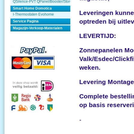
QSilence-PVT QPanel/Booster/Store
Smart Home Domotica
Leveringen kunnen
I-Thermostaten Evohome
optreden bij uitle
Service Pagina
Magazijn-Verkoop-Materialen
LEVERTIJD:
Zonnepanelen Mon
Valk/Esdec/Clickfi
weken.
Levering Montagem
Complete bestelli
op basis reserver
-