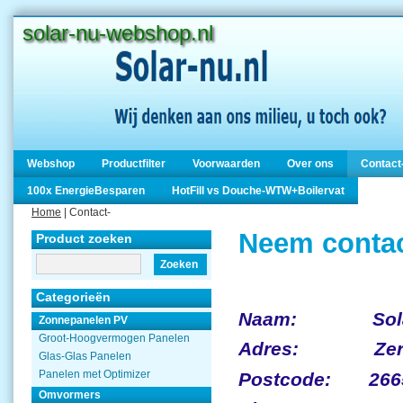
solar-nu-webshop.nl
Webshop
Productfilter
Voorwaarden
Over ons
Contact
100x EnergieBesparen
HotFill vs Douche-WTW+Boilervat
Home
| Contact-
Neem contac
Product zoeken
Zoeken
Categorieën
Naam: Solar
Zonnepanelen PV
Groot-Hoogvermogen Panelen
Adres: Zernik
Glas-Glas Panelen
Panelen met Optimizer
Postcode: 266
Omvormers