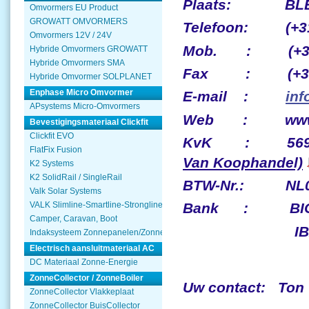
Plaats: BLEIS
Omvormers EU Product
GROWATT OMVORMERS
Telefoon: (+31)
Omvormers 12V / 24V
Mob. : (+31) 
Hybride Omvormers GROWATT
Hybride Omvormers SMA
Fax : (+31) 
Hybride Omvormer SOLPLANET
Enphase Micro Omvormer
E-mail :
inf
APsystems Micro-Omvormers
Web : www.so
Bevestigingsmateriaal Clickfit
Clickfit EVO
KvK : 
FlatFix Fusion
Van Koophandel)
K2 Systems
K2 SolidRail / SingleRail
BTW-Nr.: NL
Valk Solar Systems
VALK Slimline-Smartline-Strongline
Bank : BIC
Camper, Caravan, Boot
IBAN: NL65 I
Indaksysteem Zonnepanelen/Zonnecollector
Electrisch aansluitmateriaal AC
DC Materiaal Zonne-Energie
ZonneCollector / ZonneBoiler
Uw contact: Ton 
ZonneCollector Vlakkeplaat
ZonneCollector BuisCollector