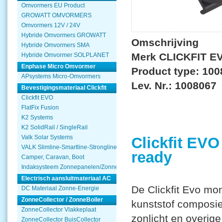
Omvormers EU Product
GROWATT OMVORMERS
Omvormers 12V / 24V
Hybride Omvormers GROWATT
Omschrijving
Hybride Omvormers SMA
Merk CLICKFIT E
Hybride Omvormer SOLPLANET
Enphase Micro Omvormer
Product type: 10
APsystems Micro-Omvormers
Lev. Nr.: 1008067
Bevestigingsmateriaal Clickfit
Clickfit EVO
FlatFix Fusion
K2 Systems
K2 SolidRail / SingleRail
Valk Solar Systems
Clickfit EVO
VALK Slimline-Smartline-Strongline
ready
Camper, Caravan, Boot
Indaksysteem Zonnepanelen/Zonnecollector
Electrisch aansluitmateriaal AC
De Clickfit Evo mo
DC Materiaal Zonne-Energie
ZonneCollector / ZonneBoiler
kunststof composie
ZonneCollector Vlakkeplaat
zonlicht en overig
ZonneCollector BuisCollector