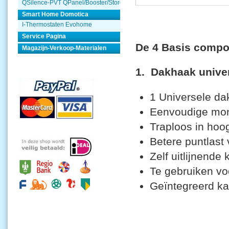
QSilence-PVT QPanel/Booster/Store
Smart Home Domotica
I-Thermostaten Evohome
Service Pagina
De 4 Basis compo
Magazijn-Verkoop-Materialen
1. Dakhaak unive
1 Universele da
Eenvoudige mon
Traploos in hoo
Betere puntlast
Zelf uitlijnende 
Te gebruiken vo
Geïntegreerd 