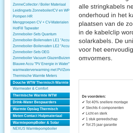
ZonneCollector / Boiler Materiaal
alle stringkabels 
Leidingsets Zonneboiler/CV en WP
onderhoud in het k
Pompen HR
plaatsen van de z
Menggroepen CV + CV-Materialen
HotFill Tapwater
in de kabelclip wor
Zonneboiler-Sets Quantum
solarkabels. De uni
Zonneboiler-Boilervaten LE1 "Accu Woning Watmte"
Zonneboiler-Boilervaten LE2 "Accu Woning Watmte"
voor het eenvoudig
Zonneboiler-Sets OEG
omvormers.
Zonneboiler Vacuum GlazenBuizen
Blauwe Accu "PV Energie in Water"
warmwaterverwarming met PV/Zonnepanelen
Thermische Warmte Meters
Douche WTW Thermisch Warmte Terugwinnen
Warmwater & Comfort
Thermische Warmte WTW
De voordelen:
Drink-Water Bespaarders
✔ Tot 40% snellere montage
✔ Slechts 4 componenten
Warmte Opslag Thermisch
✔ Licht en sterk
Meten Contact Hulpmateriaal
✔ 1 stuk gereedschap
WarmtepompBoiler & Solar
✔ Tot 25 jaar garantie
NEXUS Warmtepompboiler