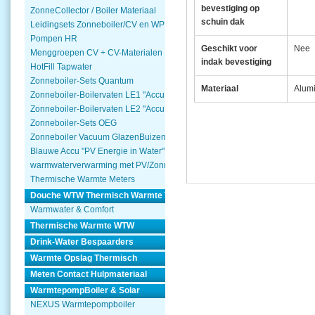
bevestiging op
ZonneCollector / Boiler Materiaal
schuin dak
Leidingsets Zonneboiler/CV en WP
Pompen HR
Geschikt voor
Nee
Menggroepen CV + CV-Materialen
indak bevestiging
HotFill Tapwater
Zonneboiler-Sets Quantum
Materiaal
Alum
Zonneboiler-Boilervaten LE1 "Accu Woning Watmte"
Zonneboiler-Boilervaten LE2 "Accu Woning Watmte"
Zonneboiler-Sets OEG
Zonneboiler Vacuum GlazenBuizen
Blauwe Accu "PV Energie in Water"
warmwaterverwarming met PV/Zonnepanelen
Thermische Warmte Meters
Douche WTW Thermisch Warmte Terugwinnen
Warmwater & Comfort
Thermische Warmte WTW
Drink-Water Bespaarders
Warmte Opslag Thermisch
Meten Contact Hulpmateriaal
WarmtepompBoiler & Solar
NEXUS Warmtepompboiler