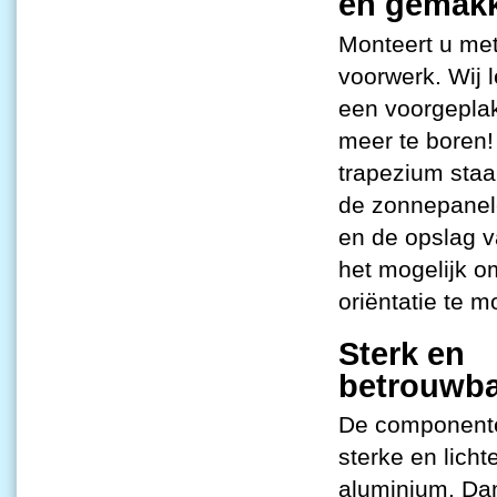
en gemakk
Monteert u met
voorwerk. Wij 
een voorgeplak
meer te boren!
trapezium staa
de zonnepanelen
en de opslag v
het mogelijk o
oriëntatie te m
Sterk en
betrouwb
De componenten
sterke en lich
aluminium. Dan