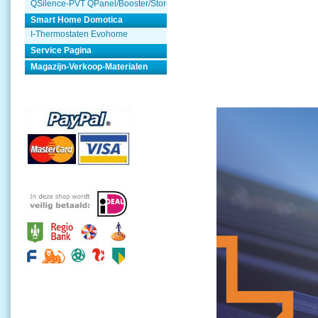
QSilence-PVT QPanel/Booster/Store
Smart Home Domotica
I-Thermostaten Evohome
Service Pagina
Magazijn-Verkoop-Materialen