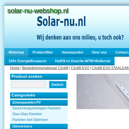
solar-nu-webshop.nl
Webshop
Productfilter
Voorwaarden
Over ons
Contact
100x EnergieBesparen
HotFill vs Douche-WTW+Boilervat
Home
|
Bevestigingsmateriaal Clickfit
|
Clickfit EVO
|
Clickfit EVO STAALD
Product zoeken
Zoeken
Categorieën
Zonnepanelen PV
Groot-Hoogvermogen Panelen
Glas-Glas Panelen
Panelen met Optimizer
Omvormers