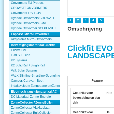
Omvormers EU Product
GROWATT OMVORMERS
Omvormers 12V / 24V
Hybride Omvormers GROWATT
1
2
3
4
5
Hybride Omvormers SMA
Omschrijving
Hybride Omvormer SOLPLANET
Enphase Micro Omvormer
APsystems Micro-Omvormers
Bevestigingsmateriaal Clickfit
Clickfit E
Clickfit EVO
LANDSCAPE
FlatFix Fusion
K2 Systems
K2 SolidRail / SingleRail
Valk Solar Systems
VALK Slimline-Smartline-Strongline
Feature
Camper, Caravan, Boot
Indaksysteem Zonnepanelen/Zonnecollector
Electrisch aansluitmateriaal AC
Geschikt voor
Nee
DC Materiaal Zonne-Energie
bevestiging op plat
dak
ZonneCollector / ZonneBoiler
ZonneCollector Vlakkeplaat
Geschikt voor
Ja
ZonneCollector BuisCollector