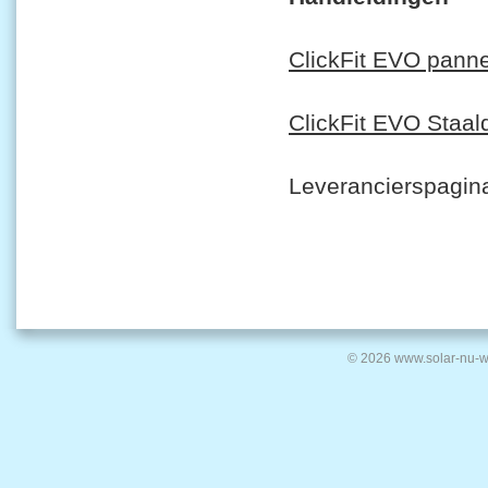
ClickFit EVO pann
ClickFit EVO Staal
Leverancierspagin
© 2026 www.solar-nu-w