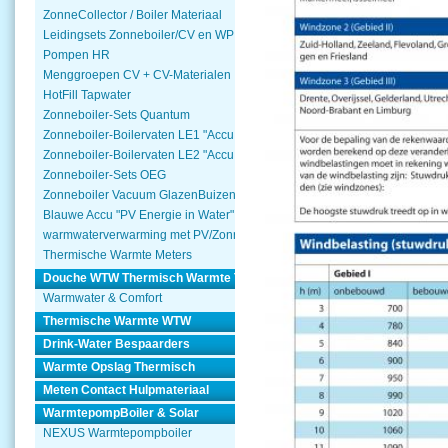
ZonneCollector / Boiler Materiaal
Leidingsets Zonneboiler/CV en WP
Pompen HR
Menggroepen CV + CV-Materialen
HotFill Tapwater
Zonneboiler-Sets Quantum
Zonneboiler-Boilervaten LE1 "Accu Woning Watmte"
Zonneboiler-Boilervaten LE2 "Accu Woning Watmte"
Zonneboiler-Sets OEG
Zonneboiler Vacuum GlazenBuizen
Blauwe Accu "PV Energie in Water"
warmwaterverwarming met PV/Zonnepanelen
Thermische Warmte Meters
Douche WTW Thermisch Warmte Terugwinnen
Warmwater & Comfort
Thermische Warmte WTW
Drink-Water Bespaarders
Warmte Opslag Thermisch
Meten Contact Hulpmateriaal
WarmtepompBoiler & Solar
NEXUS Warmtepompboiler