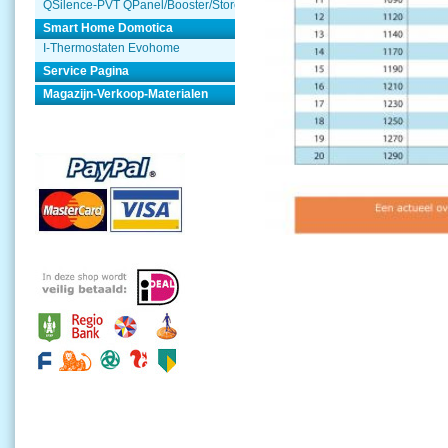
QSilence-PVT QPanel/Booster/Store
Smart Home Domotica
I-Thermostaten Evohome
Service Pagina
Magazijn-Verkoop-Materialen