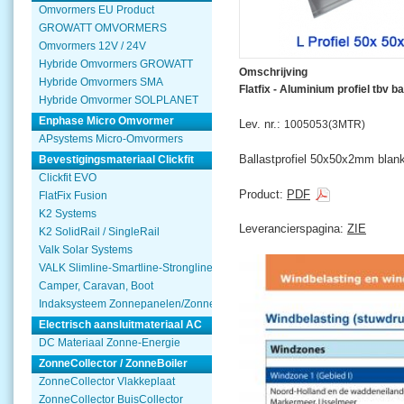
Omvormers EU Product
GROWATT OMVORMERS
Omvormers 12V / 24V
Hybride Omvormers GROWATT
Omschrijving
Hybride Omvormers SMA
Flatfix - Aluminium profiel tbv b
Hybride Omvormer SOLPLANET
Enphase Micro Omvormer
Lev. nr.:
1005053(3MTR)
APsystems Micro-Omvormers
Ballastprofiel 50x50x2mm blan
Bevestigingsmateriaal Clickfit
Clickfit EVO
Product:
PDF
FlatFix Fusion
K2 Systems
Leverancierspagina:
ZIE
K2 SolidRail / SingleRail
Valk Solar Systems
VALK Slimline-Smartline-Strongline
Camper, Caravan, Boot
Indaksysteem Zonnepanelen/Zonnecollector
Electrisch aansluitmateriaal AC
DC Materiaal Zonne-Energie
ZonneCollector / ZonneBoiler
ZonneCollector Vlakkeplaat
ZonneCollector BuisCollector