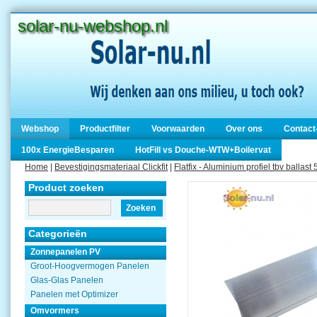
solar-nu-webshop.nl
Webshop
Productfilter
Voorwaarden
Over ons
Contact
100x EnergieBesparen
HotFill vs Douche-WTW+Boilervat
Home
|
Bevestigingsmateriaal Clickfit
|
Flatfix - Aluminium profiel tbv bal
Product zoeken
Zoeken
Categorieën
Zonnepanelen PV
Groot-Hoogvermogen Panelen
Glas-Glas Panelen
Panelen met Optimizer
Omvormers