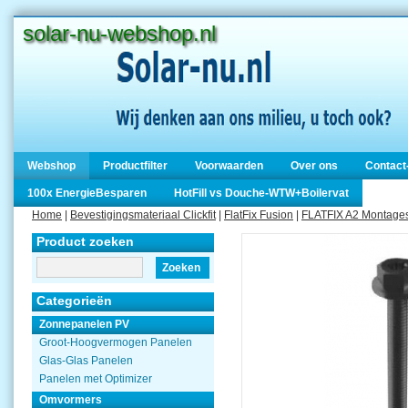
solar-nu-webshop.nl
Webshop
Productfilter
Voorwaarden
Over ons
Contact
100x EnergieBesparen
HotFill vs Douche-WTW+Boilervat
Home
|
Bevestigingsmateriaal Clickfit
|
FlatFix Fusion
|
FLATFIX A2 Montage
Product zoeken
Zoeken
Categorieën
Zonnepanelen PV
Groot-Hoogvermogen Panelen
Glas-Glas Panelen
Panelen met Optimizer
Omvormers