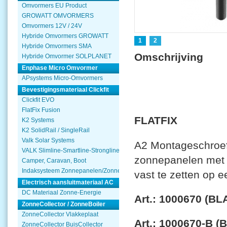
Omvormers EU Product
GROWATT OMVORMERS
Omvormers 12V / 24V
Hybride Omvormers GROWATT
1
2
Hybride Omvormers SMA
Omschrijving
Hybride Omvormer SOLPLANET
Enphase Micro Omvormer
APsystems Micro-Omvormers
Bevestigingsmateriaal Clickfit
Clickfit EVO
FlatFix Fusion
FLATFIX
K2 Systems
K2 SolidRail / SingleRail
Valk Solar Systems
A2 Montageschroef
VALK Slimline-Smartline-Strongline
zonnepanelen met
Camper, Caravan, Boot
Indaksysteem Zonnepanelen/Zonnecollector
vast te zetten op ee
Electrisch aansluitmateriaal AC
DC Materiaal Zonne-Energie
Art.: 1000670 (BL
ZonneCollector / ZonneBoiler
ZonneCollector Vlakkeplaat
Art.: 1000670-B 
ZonneCollector BuisCollector