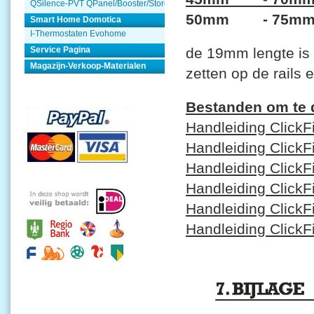
QSilence-PVT QPanel/Booster/Store
50mm - 75m
Smart Home Domotica
I-Thermostaten Evohome
de 19mm lengte is 
Service Pagina
Magazijn-Verkoop-Materialen
zetten op de rails
Bestanden om te
Handleiding ClickFi
Handleiding ClickF
Handleiding ClickFi
Handleiding ClickF
Handleiding Click
Handleiding Click