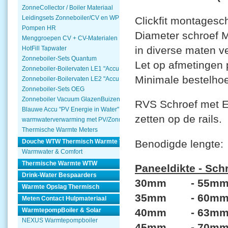
ZonneCollector / Boiler Materiaal
Leidingsets Zonneboiler/CV en WP
Clickfit montagesc
Pompen HR
Diameter schroef 
Menggroepen CV + CV-Materialen
in diverse maten v
HotFill Tapwater
Zonneboiler-Sets Quantum
Let op afmetingen 
Zonneboiler-Boilervaten LE1 "Accu Woning Watmte"
Minimale bestelhoe
Zonneboiler-Boilervaten LE2 "Accu Woning Watmte"
Zonneboiler-Sets OEG
Zonneboiler Vacuum GlazenBuizen
RVS Schroef met E
Blauwe Accu "PV Energie in Water"
zetten op de rails.
warmwaterverwarming met PV/Zonnepanelen
Thermische Warmte Meters
Benodigde lengte:
Douche WTW Thermisch Warmte Terugwinnen
Warmwater & Comfort
Thermische Warmte WTW
Paneeldikte - Sch
Drink-Water Bespaarders
30mm - 55m
Warmte Opslag Thermisch
35mm - 60m
Meten Contact Hulpmateriaal
40mm - 63m
WarmtepompBoiler & Solar
NEXUS Warmtepompboiler
45mm - 70m