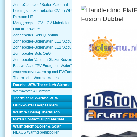
ZonneCollector / Boiler Materiaal
Leidingsets Zonneboiler/CV en WP
Pompen HR
Menggroepen CV + CV-Materialen
HotFill Tapwater
Zonneboiler-Sets Quantum
Zonneboiler-Boilervaten LE1 "Accu Woning Watmte"
Zonneboiler-Boilervaten LE2 "Accu Woning Watmte"
Zonneboiler-Sets OEG
Zonneboiler Vacuum GlazenBuizen
Blauwe Accu "PV Energie in Water"
warmwaterverwarming met PV/Zonnepanelen
Thermische Warmte Meters
Douche WTW Thermisch Warmte Terugwinnen
Warmwater & Comfort
Thermische Warmte WTW
Drink-Water Bespaarders
Warmte Opslag Thermisch
Meten Contact Hulpmateriaal
WarmtepompBoiler & Solar
NEXUS Warmtepompboiler