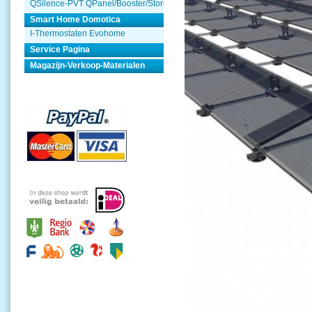
QSilence-PVT QPanel/Booster/Store
Smart Home Domotica
I-Thermostaten Evohome
Service Pagina
Magazijn-Verkoop-Materialen