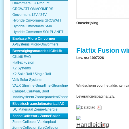
Omvormers EU Product
GROWATT OMVORMERS
Omvormers 12V / 24V
Hybride Omvormers GROWATT
Omschrijving
Hybride Omvormers SMA
Hybride Omvormer SOLPLANET
Enphase Micro Omvormer
APsystems Micro-Omvormers
Flatfix Fusion wi
Bevestigingsmateriaal Clickfit
Clickfit EVO
Lev. nr.: 1007226
FlatFix Fusion
K2 Systems
K2 SolidRail / SingleRail
Valk Solar Systems
Windscherm voor het afdichten va
VALK Slimline-Smartline-Strongline
Camper, Caravan, Boot
Leverancierspagina:
ZIE
Indaksysteem Zonnepanelen/Zonnecollector
Electrisch aansluitmateriaal AC
DC Materiaal Zonne-Energie
ZonneCollector / ZonneBoiler
ZonneCollector Vlakkeplaat
ZonneCollector BuisCollector