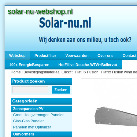
solar-nu-webshop.nl
Webshop
Productfilter
Voorwaarden
Over ons
Contact
100x EnergieBesparen
HotFill vs Douche-WTW+Boilervat
Home
|
Bevestigingsmateriaal Clickfit
|
FlatFix Fusion
|
Flatfix Fusion wind de
Product zoeken
Zoeken
Categorieën
Zonnepanelen PV
Groot-Hoogvermogen Panelen
Glas-Glas Panelen
Panelen met Optimizer
Omvormers