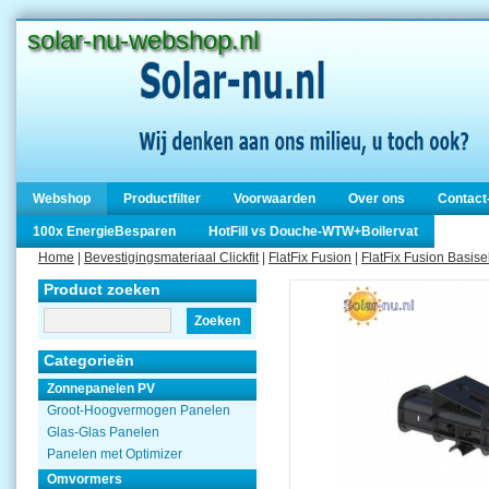
solar-nu-webshop.nl
Webshop
Productfilter
Voorwaarden
Over ons
Contact
100x EnergieBesparen
HotFill vs Douche-WTW+Boilervat
Home
|
Bevestigingsmateriaal Clickfit
|
FlatFix Fusion
|
FlatFix Fusion Basi
Product zoeken
Zoeken
Categorieën
Zonnepanelen PV
Groot-Hoogvermogen Panelen
Glas-Glas Panelen
Panelen met Optimizer
Omvormers