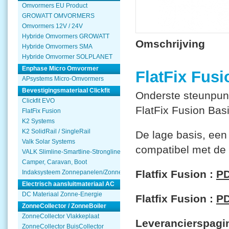
Omvormers EU Product
GROWATT OMVORMERS
Omvormers 12V / 24V
Hybride Omvormers GROWATT
Omschrijving
Hybride Omvormers SMA
Hybride Omvormer SOLPLANET
Enphase Micro Omvormer
FlatFix Fusi
APsystems Micro-Omvormers
Bevestigingsmateriaal Clickfit
Onderste steunpun
Clickfit EVO
FlatFix Fusion Basi
FlatFix Fusion
K2 Systems
K2 SolidRail / SingleRail
De lage basis, een 
Valk Solar Systems
compatibel met de
VALK Slimline-Smartline-Strongline
Camper, Caravan, Boot
Flatfix Fusion :
P
Indaksysteem Zonnepanelen/Zonnecollector
Electrisch aansluitmateriaal AC
DC Materiaal Zonne-Energie
Flatfix Fusion :
P
ZonneCollector / ZonneBoiler
ZonneCollector Vlakkeplaat
Leverancierspagi
ZonneCollector BuisCollector