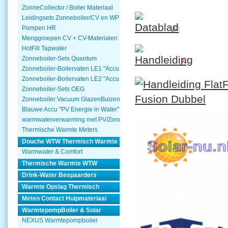
ZonneCollector / Boiler Materiaal
Leidingsets Zonneboiler/CV en WP
Pompen HR
Menggroepen CV + CV-Materialen
HotFill Tapwater
Zonneboiler-Sets Quantum
Zonneboiler-Boilervaten LE1 "Accu Woning Watmte"
Zonneboiler-Boilervaten LE2 "Accu Woning Watmte"
Zonneboiler-Sets OEG
Zonneboiler Vacuum GlazenBuizen
Blauwe Accu "PV Energie in Water"
warmwaterverwarming met PV/Zonnepanelen
Thermische Warmte Meters
Douche WTW Thermisch Warmte Terugwinnen
Warmwater & Comfort
Thermische Warmte WTW
Drink-Water Bespaarders
Warmte Opslag Thermisch
Meten Contact Hulpmateriaal
WarmtepompBoiler & Solar
NEXUS Warmtepompboiler