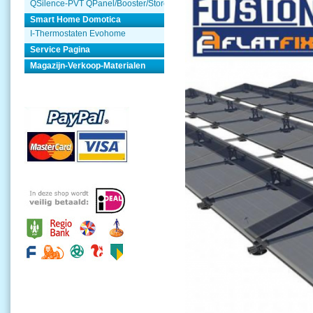
QSilence-PVT QPanel/Booster/Store
Smart Home Domotica
I-Thermostaten Evohome
Service Pagina
Magazijn-Verkoop-Materialen