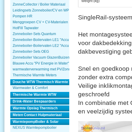
Weight (kg)
ZonneCollector / Boiler Materiaal
Leidingsets Zonneboiler/CV en WP
SingleRail-systee
Pompen HR
Menggroepen CV + CV-Materialen
HotFill Tapwater
Het montagesysteem
Zonneboiler-Sets Quantum
Zonneboiler-Boilervaten LE1 "Accu Woning Watmte"
voor dakbedekking 
Zonneboiler-Boilervaten LE2 "Accu Woning Watmte"
dakbevestiging ge
Zonneboiler-Sets OEG
Zonneboiler Vacuum GlazenBuizen
Blauwe Accu "PV Energie in Water"
Snel en goedkoop m
warmwaterverwarming met PV/Zonnepanelen
Thermische Warmte Meters
zonder extra comp
Douche WTW Thermisch Warmte Terugwinnen
Veilige inklikmonta
Warmwater & Comfort
geschroefd
Thermische Warmte WTW
Drink-Water Bespaarders
In combinatie met 
Warmte Opslag Thermisch
en veelzijdig syst
Meten Contact Hulpmateriaal
WarmtepompBoiler & Solar
NEXUS Warmtepompboiler