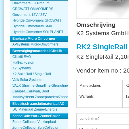
Omvormers EU Product
GROWATT OMVORMERS
Omvormers 12V / 24V
Hybride Omvormers GROWATT
Omschrijving
Hybride Omvormers SMA
K2 Systems GmbH
Hybride Omvormer SOLPLANET
Enphase Micro Omvormer
APsystems Micro-Omvormers
RK2 SingleRail 
Bevestigingsmateriaal Clickfit
K2 SingleRail 2,1
Clickfit EVO
FlatFix Fusion
K2 Systems
Vendor item no.: 
K2 SolidRail / SingleRail
Valk Solar Systems
Manufacturer:
K
VALK Slimline-Smartline-Strongline
Camper, Caravan, Boot
Warranty:
12
Indaksysteem Zonnepanelen/Zonnecollector
Electrisch aansluitmateriaal AC
DC Materiaal Zonne-Energie
ZonneCollector / ZonneBoiler
Length (mm)
ZonneCollector Vlakkeplaat
ZonneCollector BuisCollector