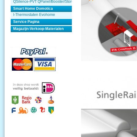
QSilence-PVT QPanel/Booster/Store
Smart Home Domotica
I-Thermostaten Evohome
Service Pagina
Magazijn-Verkoop-Materialen