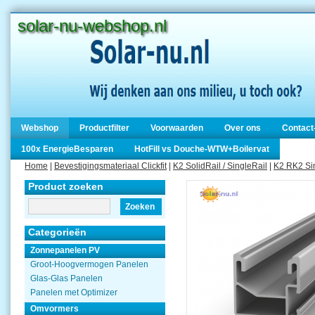
solar-nu-webshop.nl
Webshop
Productfilter
Voorwaarden
Over ons
Contact
100x EnergieBesparen
HotFill vs Douche-WTW+Boilervat
Home
|
Bevestigingsmateriaal Clickfit
|
K2 SolidRail / SingleRail
|
K2 RK2 Sin
Product zoeken
Zoeken
Categorieën
Zonnepanelen PV
Groot-Hoogvermogen Panelen
Glas-Glas Panelen
Panelen met Optimizer
Omvormers