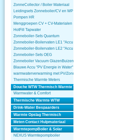
ZonneCollector / Boiler Materiaal
Leidingsets Zonneboiler/CV en WP
Pompen HR
Menggroepen CV + CV-Materialen
HotFill Tapwater
Zonneboiler-Sets Quantum
Zonneboiler-Boilervaten LE1 "Accu Woning Watmte"
Zonneboiler-Boilervaten LE2 "Accu Woning Watmte"
Zonneboiler-Sets OEG
Zonneboiler Vacuum GlazenBuizen
Blauwe Accu "PV Energie in Water"
warmwaterverwarming met PV/Zonnepanelen
Thermische Warmte Meters
Douche WTW Thermisch Warmte Terugwinnen
Warmwater & Comfort
Thermische Warmte WTW
Drink-Water Bespaarders
Warmte Opslag Thermisch
Meten Contact Hulpmateriaal
WarmtepompBoiler & Solar
NEXUS Warmtepompboiler