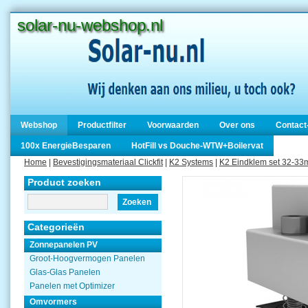
solar-nu-webshop.nl
Webshop
Productfilter
Voorwaarden
Over ons
Contact
100x EnergieBesparen
HotFill vs Douche-WTW+Boilervat
Home
|
Bevestigingsmateriaal Clickfit
|
K2 Systems
|
K2 Eindklem set 32-33
Product zoeken
Zoeken
Categorieën
Zonnepanelen PV
Groot-Hoogvermogen Panelen
Glas-Glas Panelen
Panelen met Optimizer
Omvormers