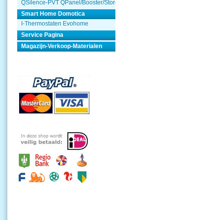
QSilence-PVT QPanel/Booster/Store
Smart Home Domotica
I-Thermostaten Evohome
Service Pagina
Magazijn-Verkoop-Materialen