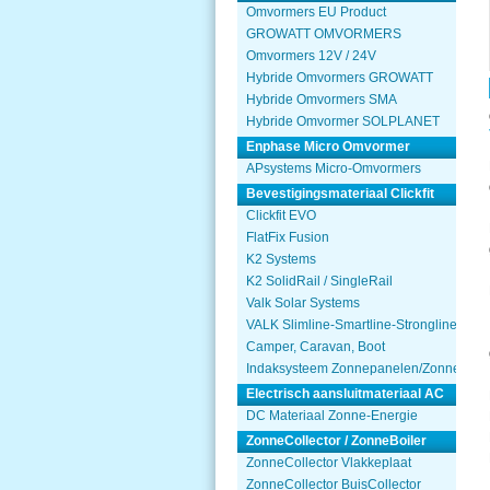
Omvormers EU Product
GROWATT OMVORMERS
Omvormers 12V / 24V
Hybride Omvormers GROWATT
Hybride Omvormers SMA
Hybride Omvormer SOLPLANET
Enphase Micro Omvormer
APsystems Micro-Omvormers
Bevestigingsmateriaal Clickfit
Clickfit EVO
FlatFix Fusion
K2 Systems
K2 SolidRail / SingleRail
Valk Solar Systems
VALK Slimline-Smartline-Strongline
Camper, Caravan, Boot
Indaksysteem Zonnepanelen/Zonnecolle
Electrisch aansluitmateriaal AC
DC Materiaal Zonne-Energie
ZonneCollector / ZonneBoiler
ZonneCollector Vlakkeplaat
ZonneCollector BuisCollector