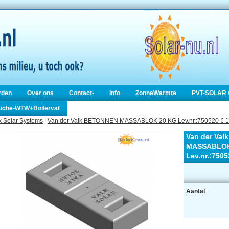
rden
Over ons
Contact-
Info
ZonneWarmte
PVT-SOLAR 
ouche-WTW+Boilervat
k Solar Systems
|
Van der Valk BETONNEN MASSABLOK 20 KG Lev.nr.:750520 € 1
Van der Va
MASSABLOK
Lev.nr.:7505
Aantal