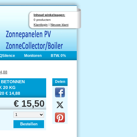
Inhoud winkelwagen:
0 producten
Klantlogin
|
Nieuwe klant
QSilence
Monitoren
BTW. 0%
4,88
lk BETONNEN
Delen
 20 KG
20 € 14,88
€ 15,50
Bestellen