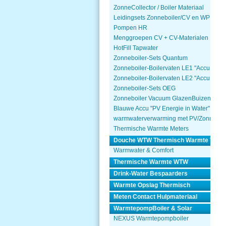
ZonneCollector / Boiler Materiaal
Leidingsets Zonneboiler/CV en WP
Pompen HR
Menggroepen CV + CV-Materialen
HotFill Tapwater
Zonneboiler-Sets Quantum
Zonneboiler-Boilervaten LE1 "Accu Won
Zonneboiler-Boilervaten LE2 "Accu Won
Zonneboiler-Sets OEG
Zonneboiler Vacuum GlazenBuizen
Blauwe Accu "PV Energie in Water"
warmwaterverwarming met PV/Zonnepa
Thermische Warmte Meters
Douche WTW Thermisch Warmte Terug
Warmwater & Comfort
Thermische Warmte WTW
Drink-Water Bespaarders
Warmte Opslag Thermisch
Meten Contact Hulpmateriaal
WarmtepompBoiler & Solar
NEXUS Warmtepompboiler