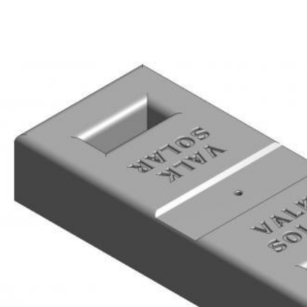
ing Watmte"
ing Watmte"
nelen
winnen