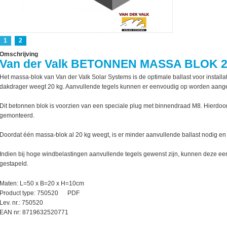
1
2
Omschrijving
Van der Valk BETONNEN MASSA BLOK 
Het massa-blok van Van der Valk Solar Systems is de optimale ballast voor install
dakdrager weegt 20 kg. Aanvullende tegels kunnen er eenvoudig op worden aang
Dit betonnen blok is voorzien van een speciale plug met binnendraad M8. Hierdo
gemonteerd.
Doordat één massa-blok al
20 kg weegt, is er minder aanvullende ballast nodig en
Indien bij hoge windbelastingen aanvullende tegels gewenst zijn, kunnen deze 
gestapeld.
ctor
Maten: L=50 x B=20 x H=10cm
Product type: 750520 PDF
Lev. nr.: 750520
EAN nr: 8719632520771