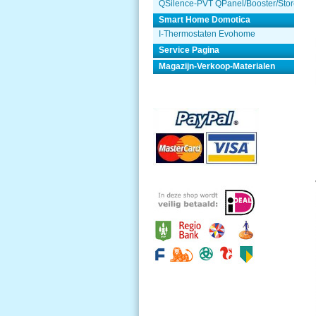
QSilence-PVT QPanel/Booster/Store
Smart Home Domotica
I-Thermostaten Evohome
Service Pagina
Magazijn-Verkoop-Materialen