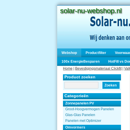
solar-nu-webshop.nl
Webshop
Productfilter
Voorwaa
100x EnergieBesparen
HotFill vs D
Home
|
Bevestigingsmateriaal Clickfit
|
Val
Product zoeken
Zoeken
Categorieën
Zonnepanelen PV
Groot-Hoogvermogen Panelen
Glas-Glas Panelen
Panelen met Optimizer
Omvormers