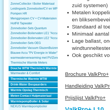
ZonneCollector / Boiler Materiaal
zuid systemen)
Leidingsets Zonneboiler/CV en WP
Metalen koppeli
Pompen HR
en bliksembevei
Menggroepen CV + CV-Materialen
HotFill Tapwater
Standaard al to
Zonneboiler-Sets Quantum
Minimaal aantal
Zonneboiler-Boilervaten LE1 "Accu Woning Watmte"
Zonneboiler-Boilervaten LE2 "Accu Woning Watmte"
Lage ballast, o
Zonneboiler-Sets OEG
windtunnelteste
Zonneboiler Vacuum GlazenBuizen
Blauwe Accu "PV Energie in Water"
Ook geschikt vo
warmwaterverwarming met PV/Zonnepanelen
Thermische Warmte Meters
Douche WTW Thermisch Warmte Terugwinnen
Brochure ValkPro+
Warmwater & Comfort
Thermische Warmte WTW
Drink-Water Bespaarders
Handleiding ValkP
Warmte Opslag Thermisch
Meten Contact Hulpmateriaal
Prijslijst ValkPro+
WarmtepompBoiler & Solar
NEXUS Warmtepompboiler
ValkPro+ L10