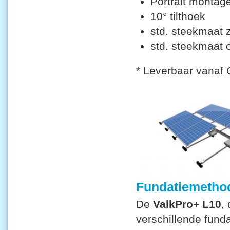
Portrait montag
10° tilthoek
std. steekmaat
std. steekmaat 
* Leverbaar vanaf
Fundatiemetho
De
ValkPro+ L10
,
verschillende fun