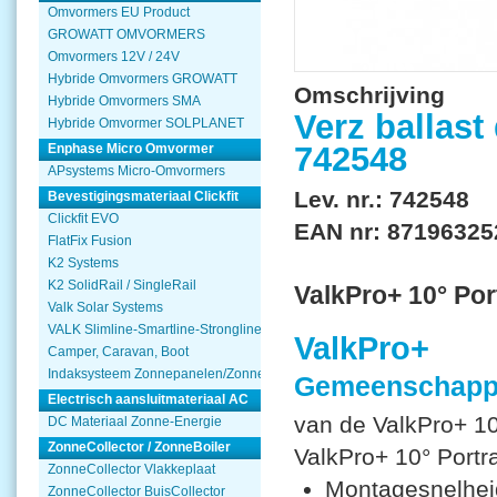
Omvormers EU Product
GROWATT OMVORMERS
Omvormers 12V / 24V
Hybride Omvormers GROWATT
Omschrijving
Hybride Omvormers SMA
Verz ballas
Hybride Omvormer SOLPLANET
742548
Enphase Micro Omvormer
APsystems Micro-Omvormers
Lev. nr.: 742548
Bevestigingsmateriaal Clickfit
Clickfit EVO
EAN nr: 87196325
FlatFix Fusion
K2 Systems
K2 SolidRail / SingleRail
ValkPro+ 10° Por
Valk Solar Systems
VALK Slimline-Smartline-Strongline
ValkPro+
Camper, Caravan, Boot
Indaksysteem Zonnepanelen/Zonnecollector
Gemeenschappe
Electrisch aansluitmateriaal AC
van de ValkPro+ 1
DC Materiaal Zonne-Energie
ZonneCollector / ZonneBoiler
ValkPro+ 10° Portra
ZonneCollector Vlakkeplaat
Montagesnelheid
ZonneCollector BuisCollector