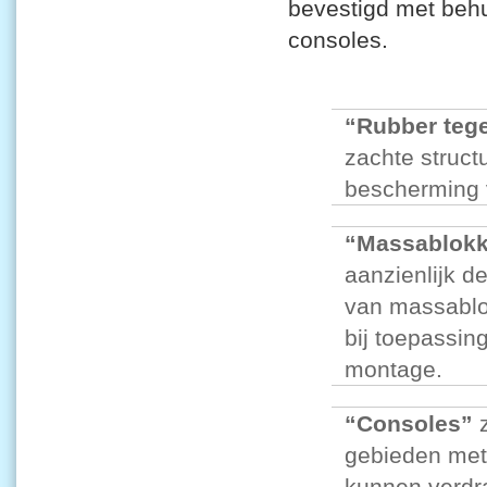
bevestigd met behu
consoles.
Rubber teg
zachte struct
bescherming 
Massablok
aanzienlijk d
van massablo
bij toepassin
montage.
Consoles
z
gebieden met
kunnen verdr