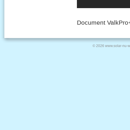
Document ValkPro
© 2026 www.solar-nu-w