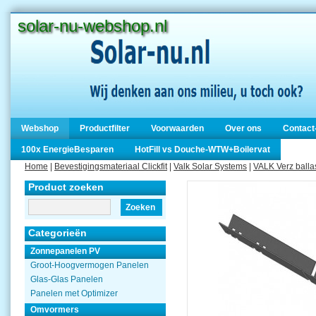
solar-nu-webshop.nl
Webshop
Productfilter
Voorwaarden
Over ons
Contact
100x EnergieBesparen
HotFill vs Douche-WTW+Boilervat
Home
|
Bevestigingsmateriaal Clickfit
|
Valk Solar Systems
|
VALK Verz ball
Product zoeken
Zoeken
Categorieën
Zonnepanelen PV
Groot-Hoogvermogen Panelen
Glas-Glas Panelen
Panelen met Optimizer
Omvormers