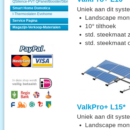
QSilence-PVT QPanel/Booster/Store
Uniek aan dit syst
Smart Home Domotica
I-Thermostaten Evohome
Landscape mon
Service Pagina
10° tilthoek
Magazijn-Verkoop-Materialen
std. steekmaat
std. steekmaat 
ValkPro+ L15*
Uniek aan dit syst
Landscape mon