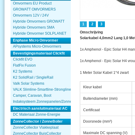
Omvormers EU Product
GROWATT OMVORMERS
Omvormers 12V / 24V
Hybride Omvormers GROWATT
1
2
3
Hybride Omvormers SMA
Omschrijving
Hybride Omvormer SOLPLANET
Solarkabel 4,0mm2 Lang 1,0 Me
Enphase Micro Omvormer
APsystems Micro-Omvormers
1x Amphenol - Epic Solar H4 man
Bevestigingsmateriaal Clickfit
Clickfit EVO
1x Amphenol - Epic Solar H4 vro
FlatFix Fusion
K2 Systems
1 Meter Solar Kabel 1*4 zwart
K2 SolidRail / SingleRail
Valk Solar Systems
Kleur kabel
VALK Slimline-Smartline-Strongline
Camper, Caravan, Boot
Buitendiameter (mm)
Indaksysteem Zonnepanelen/Zonnecollector
Electrisch aansluitmateriaal AC
Certificaat
DC Materiaal Zonne-Energie
Doorsnede (mm²)
ZonneCollector / ZonneBoiler
ZonneCollector Vlakkeplaat
Maximale DC spanning (V)
ZonneCollector BuisCollector