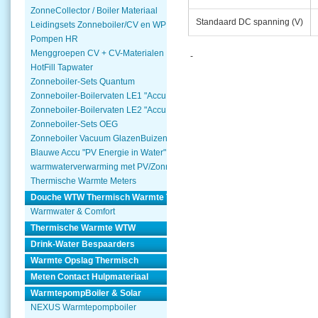
ZonneCollector / Boiler Materiaal
Standaard DC spanning (V)
Leidingsets Zonneboiler/CV en WP
Pompen HR
Menggroepen CV + CV-Materialen
-
HotFill Tapwater
Zonneboiler-Sets Quantum
Zonneboiler-Boilervaten LE1 "Accu Woning Watmte"
Zonneboiler-Boilervaten LE2 "Accu Woning Watmte"
Zonneboiler-Sets OEG
Zonneboiler Vacuum GlazenBuizen
Blauwe Accu "PV Energie in Water"
warmwaterverwarming met PV/Zonnepanelen
Thermische Warmte Meters
Douche WTW Thermisch Warmte Terugwinnen
Warmwater & Comfort
Thermische Warmte WTW
Drink-Water Bespaarders
Warmte Opslag Thermisch
Meten Contact Hulpmateriaal
WarmtepompBoiler & Solar
NEXUS Warmtepompboiler