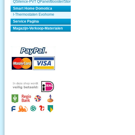
QSilence-PVT QPanel/Booster/Store
Smart Home Domotica
I-Thermostaten Evohome
Service Pagina
Magazijn-Verkoop-Materialen