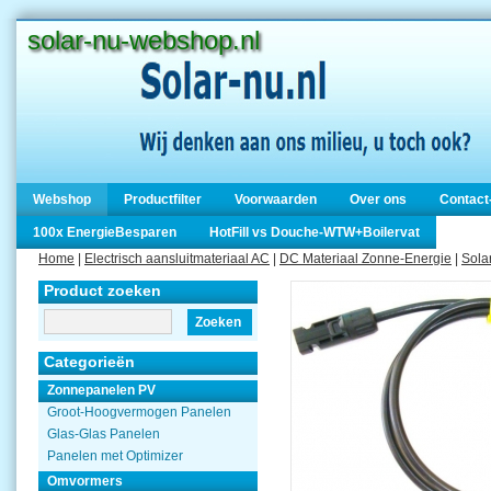
solar-nu-webshop.nl
Webshop
Productfilter
Voorwaarden
Over ons
Contact
100x EnergieBesparen
HotFill vs Douche-WTW+Boilervat
Home
|
Electrisch aansluitmateriaal AC
|
DC Materiaal Zonne-Energie
|
Sola
Product zoeken
Zoeken
Categorieën
Zonnepanelen PV
Groot-Hoogvermogen Panelen
Glas-Glas Panelen
Panelen met Optimizer
Omvormers