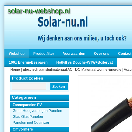
solar-nu-webshop.nl
Webshop
Productfilter
Voorwaarden
Over ons
Contact
100x EnergieBesparen
HotFill vs Douche-WTW+Boilervat
Home
|
Electrisch aansluitmateriaal AC
|
DC Materiaal Zonne-Energie
|
Accu/
Product zoeken
Zoeken
Categorieën
Zonnepanelen PV
Groot-Hoogvermogen Panelen
Glas-Glas Panelen
Panelen met Optimizer
Omvormers