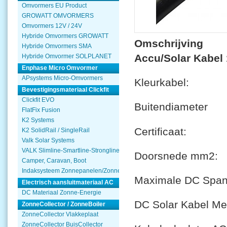
Omvormers EU Product
GROWATT OMVORMERS
Omvormers 12V / 24V
Hybride Omvormers GROWATT
Omschrijving
Hybride Omvormers SMA
Accu/Solar Kabel 
Hybride Omvormer SOLPLANET
Enphase Micro Omvormer
APsystems Micro-Omvormers
Kleurkab
Bevestigingsmateriaal Clickfit
Clickfit EVO
Buitendiam
FlatFix Fusion
K2 Systems
Certificaat:
K2 SolidRail / SingleRail
Valk Solar Systems
VALK Slimline-Smartline-Strongline
Doorsnede 
Camper, Caravan, Boot
Indaksysteem Zonnepanelen/Zonnecollector
Maximale DC Span
Electrisch aansluitmateriaal AC
DC Materiaal Zonne-Energie
DC Solar Kabel M
ZonneCollector / ZonneBoiler
ZonneCollector Vlakkeplaat
ZonneCollector BuisCollector