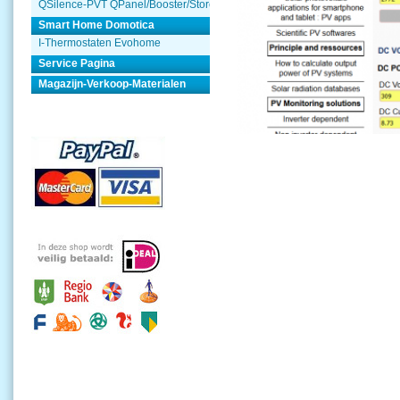
QSilence-PVT QPanel/Booster/Store
Smart Home Domotica
I-Thermostaten Evohome
Service Pagina
Magazijn-Verkoop-Materialen