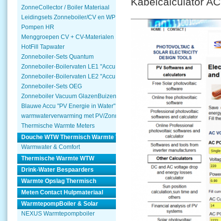
Kabelcalculato
ZonneCollector / Boiler Materiaal
Leidingsets Zonneboiler/CV en WP
Pompen HR
Menggroepen CV + CV-Materialen
HotFill Tapwater
Zonneboiler-Sets Quantum
Zonneboiler-Boilervaten LE1 "Accu Woning Watmte"
Zonneboiler-Boilervaten LE2 "Accu Woning Watmte"
Zonneboiler-Sets OEG
Zonneboiler Vacuum GlazenBuizen
Blauwe Accu "PV Energie in Water"
warmwaterverwarming met PV/Zonnepanelen
Thermische Warmte Meters
Douche WTW Thermisch Warmte Terugwinnen
Warmwater & Comfort
Thermische Warmte WTW
Drink-Water Bespaarders
Warmte Opslag Thermisch
Meten Contact Hulpmateriaal
WarmtepompBoiler & Solar
NEXUS Warmtepompboiler