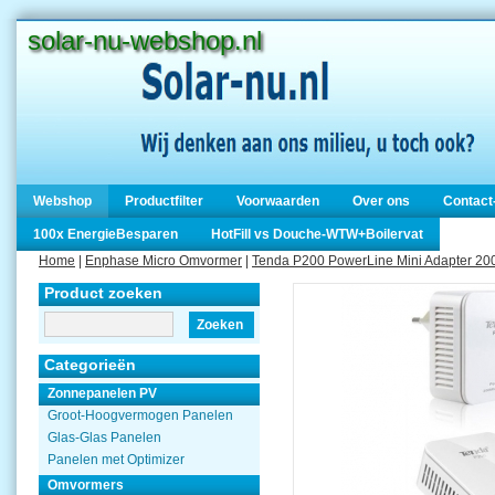
solar-nu-webshop.nl
Webshop
Productfilter
Voorwaarden
Over ons
Contact
100x EnergieBesparen
HotFill vs Douche-WTW+Boilervat
Home
|
Enphase Micro Omvormer
|
Tenda P200 PowerLine Mini Adapter 200
Product zoeken
Zoeken
Categorieën
Zonnepanelen PV
Groot-Hoogvermogen Panelen
Glas-Glas Panelen
Panelen met Optimizer
Omvormers