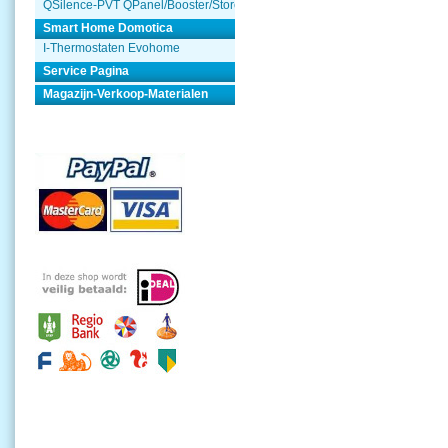
QSilence-PVT QPanel/Booster/Store
Smart Home Domotica
I-Thermostaten Evohome
Service Pagina
Magazijn-Verkoop-Materialen