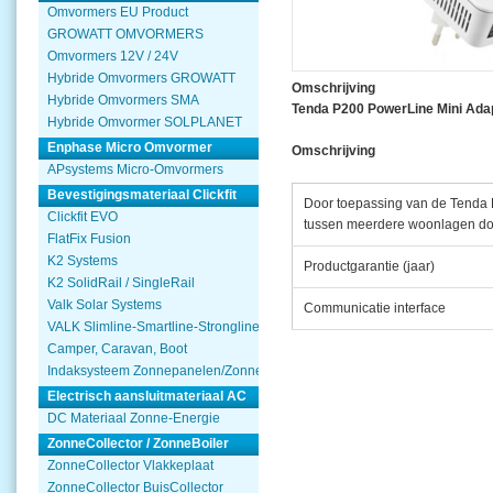
Omvormers EU Product
GROWATT OMVORMERS
Omvormers 12V / 24V
Hybride Omvormers GROWATT
Omschrijving
Hybride Omvormers SMA
Tenda P200 PowerLine Mini Adap
Hybride Omvormer SOLPLANET
Enphase Micro Omvormer
Omschrijving
APsystems Micro-Omvormers
Bevestigingsmateriaal Clickfit
Door toepassing van de Tenda P
Clickfit EVO
tussen meerdere woonlagen door
FlatFix Fusion
K2 Systems
Productgarantie (jaar)
K2 SolidRail / SingleRail
Valk Solar Systems
Communicatie interface
VALK Slimline-Smartline-Strongline
Camper, Caravan, Boot
Indaksysteem Zonnepanelen/Zonnecollector
Electrisch aansluitmateriaal AC
DC Materiaal Zonne-Energie
ZonneCollector / ZonneBoiler
ZonneCollector Vlakkeplaat
ZonneCollector BuisCollector