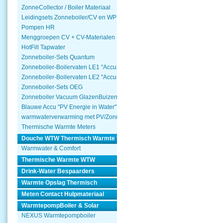
ZonneCollector / Boiler Materiaal
Leidingsets Zonneboiler/CV en WP
Pompen HR
Menggroepen CV + CV-Materialen
HotFill Tapwater
Zonneboiler-Sets Quantum
Zonneboiler-Boilervaten LE1 "Accu Woning Watmte"
Zonneboiler-Boilervaten LE2 "Accu Woning Watmte"
Zonneboiler-Sets OEG
Zonneboiler Vacuum GlazenBuizen
Blauwe Accu "PV Energie in Water"
warmwaterverwarming met PV/Zonnepanelen
Thermische Warmte Meters
Douche WTW Thermisch Warmte Terugwinnen
Warmwater & Comfort
Thermische Warmte WTW
Drink-Water Bespaarders
Warmte Opslag Thermisch
Meten Contact Hulpmateriaal
WarmtepompBoiler & Solar
NEXUS Warmtepompboiler