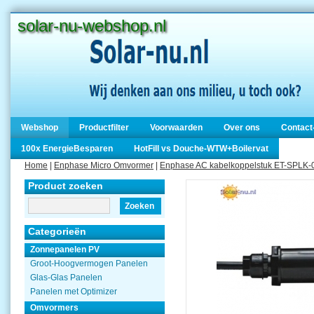
solar-nu-webshop.nl
Webshop
Productfilter
Voorwaarden
Over ons
Contact
100x EnergieBesparen
HotFill vs Douche-WTW+Boilervat
Home
|
Enphase Micro Omvormer
|
Enphase AC kabelkoppelstuk ET-SPLK-
Product zoeken
Zoeken
Categorieën
Zonnepanelen PV
Groot-Hoogvermogen Panelen
Glas-Glas Panelen
Panelen met Optimizer
Omvormers