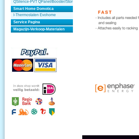
QSilence-PVT QPanel/Booster/Store
Smart Home Domotica
I-Thermostaten Evohome
Service Pagina
Magazijn-Verkoop-Materialen