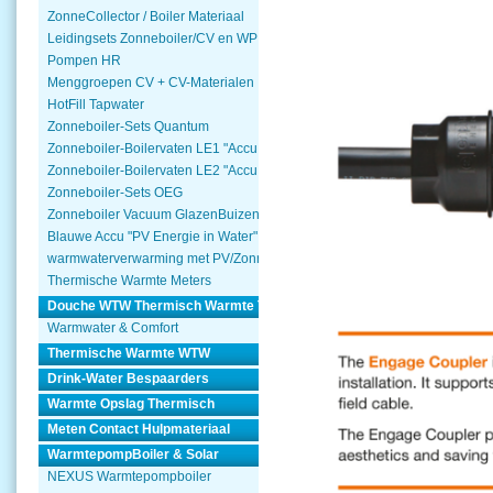
ZonneCollector / Boiler Materiaal
Leidingsets Zonneboiler/CV en WP
Pompen HR
Menggroepen CV + CV-Materialen
HotFill Tapwater
Zonneboiler-Sets Quantum
Zonneboiler-Boilervaten LE1 "Accu Woning Watmte"
Zonneboiler-Boilervaten LE2 "Accu Woning Watmte"
Zonneboiler-Sets OEG
Zonneboiler Vacuum GlazenBuizen
Blauwe Accu "PV Energie in Water"
warmwaterverwarming met PV/Zonnepanelen
Thermische Warmte Meters
Douche WTW Thermisch Warmte Terugwinnen
Warmwater & Comfort
Thermische Warmte WTW
Drink-Water Bespaarders
Warmte Opslag Thermisch
Meten Contact Hulpmateriaal
WarmtepompBoiler & Solar
NEXUS Warmtepompboiler