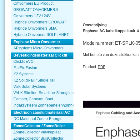
Omvormers EU Product
GROWATT OMVORMERS
Omvormers 12V / 24V
Hybride Omvormers GROWATT
Omschrijving
Hybride Omvormers SMA
Enphase AC kabelkoppelstuk // 
Hybride Omvormer SOLPLANET
Enphase Micro Omvormer
Modelnummer: ET-SPLK-0
APsystems Micro-Omvormers
Met behulp van deze stekker kan
Bevestigingsmateriaal Clickfit
Clickfit EVO
Product:
PDF
FlatFix Fusion
K2 Systems
K2 SolidRail / SingleRail
Valk Solar Systems
VALK Slimline-Smartline-Strongline
Camper, Caravan, Boot
Indaksysteem Zonnepanelen/Zonnecollector
Electrisch aansluitmateriaal AC
DC Materiaal Zonne-Energie
ZonneCollector / ZonneBoiler
ZonneCollector Vlakkeplaat
ZonneCollector BuisCollector