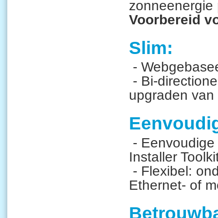
zonneenergie 
Voorbereid vo
Slim:
- Webgebaseer
- Bi-direction
upgraden van 
Eenvoudi
- Eenvoudige 
Installer Toolki
- Flexibel: on
Ethernet- of m
Betrouwba