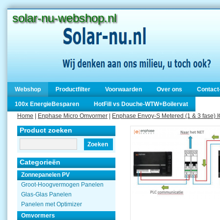
solar-nu-webshop.nl
Webshop
Productfilter
Voorwaarden
Over ons
Contact
100x EnergieBesparen
HotFill vs Douche-WTW+Boilervat
Home
|
Enphase Micro Omvormer
|
Enphase Envoy-S Metered (1 & 3 fase) I
Product zoeken
Zoeken
Categorieën
Zonnepanelen PV
Groot-Hoogvermogen Panelen
Glas-Glas Panelen
Panelen met Optimizer
Omvormers