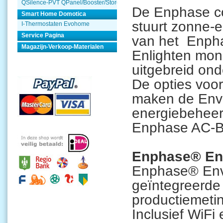
QSilence-PVT QPanel/Booster/Store
De Enphase c
Smart Home Domotica
stuurt zonne-
I-Thermostaten Evohome
Service Pagina
van het Enph
Magazijn-Verkoop-Materialen
Enlighten moni
uitgebreid ond
De opties voo
maken de Envo
energiebeheer
Enphase AC-Ba
Enphase® En
Enphase® Env
geïntegreerde
productiemeti
Inclusief WiFi