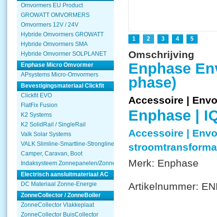
Omvormers EU Product
GROWATT OMVORMERS
Omvormers 12V / 24V
Hybride Omvormers GROWATT
1
2
3
4
5
Hybride Omvormers SMA
Omschrijving
Hybride Omvormer SOLPLANET
Enphase Env
Enphase Micro Omvormer
APsystems Micro-Omvormers
phase)
Bevestigingsmateriaal Clickfit
Clickfit EVO
Accessoire | Env
FlatFix Fusion
Enphase | I
K2 Systems
K2 SolidRail / SingleRail
Accessoire | Envo
Valk Solar Systems
VALK Slimline-Smartline-Strongline
stroomtransforma
Camper, Caravan, Boot
Merk:
Enphase
Indaksysteem Zonnepanelen/Zonnecollector
Electrisch aansluitmateriaal AC
DC Materiaal Zonne-Energie
Artikelnummer:
EN
ZonneCollector / ZonneBoiler
ZonneCollector Vlakkeplaat
ZonneCollector BuisCollector