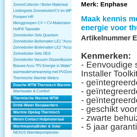
Merk:
Enphase
ZonneCollector / Boiler Materiaal
Leidingsets Zonneboiler/CV en WP
Maak kennis me
Pompen HR
Menggroepen CV + CV-Materialen
energie voor th
HotFill Tapwater
Zonneboiler-Sets Quantum
Artikelnummer 
Zonneboiler-Boilervaten LE1 "Accu Woning Watmte"
Zonneboiler-Boilervaten LE2 "Accu Woning Watmte"
Kenmerken:
Zonneboiler-Sets OEG
Zonneboiler Vacuum GlazenBuizen
- Eenvoudige 
Blauwe Accu "PV Energie in Water"
Installer Toolki
warmwaterverwarming met PV/Zonnepanelen
Thermische Warmte Meters
- geïntegreerde
Douche WTW Thermisch Warmte Terugwinnen
- geïntegreer
Warmwater & Comfort
- geïntegreer
Thermische Warmte WTW
Drink-Water Bespaarders
- geschikt vo
Warmte Opslag Thermisch
- zwarte behui
Meten Contact Hulpmateriaal
- 5 jaar garant
WarmtepompBoiler & Solar
NEXUS Warmtepompboiler