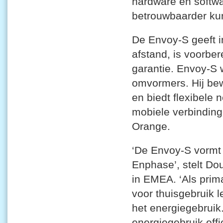
hardware en softwa
betrouwbaarder ku
De Envoy-S geeft i
afstand, is voorbe
garantie. Envoy-S 
omvormers. Hij bew
en biedt flexibele 
mobiele verbindin
Orange.
‘De Envoy-S vormt 
Enphase’, stelt D
in EMEA. ‘Als prim
voor thuisgebruik 
het energiegebrui
energiegebruik effi