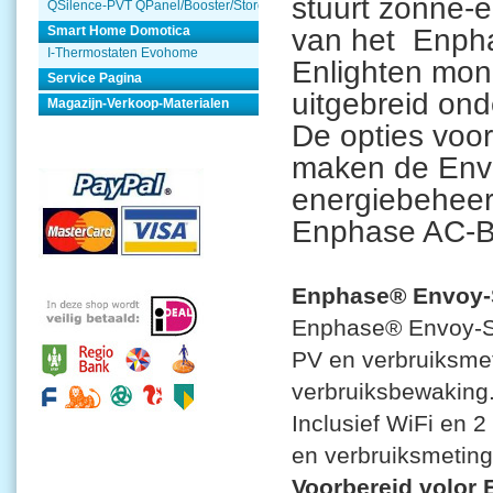
stuurt zonne-
QSilence-PVT QPanel/Booster/Store
van het Enph
Smart Home Domotica
I-Thermostaten Evohome
Enlighten moni
Service Pagina
uitgebreid ond
Magazijn-Verkoop-Materialen
De opties voo
maken de Envo
energiebeheer
Enphase AC-Ba
Enphase® Envoy-
Enphase® Envoy-S
PV en verbruiksmet
verbruiksbewaking
Inclusief WiFi en 
en verbruiksmeting
Voorbereid volor 