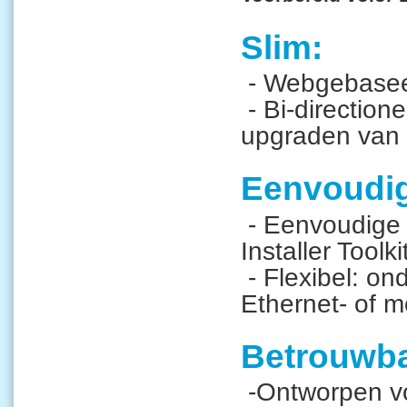
Slim:
- Webgebaseer
- Bi-direction
upgraden van 
Eenvoudi
- Eenvoudige 
Installer Toolki
- Flexibel: on
Ethernet- of m
Betrouwba
-Ontworpen voo