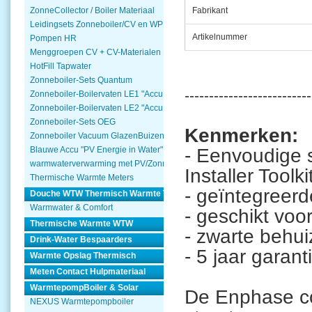
ZonneCollector / Boiler Materiaal
Fabrikant
Leidingsets Zonneboiler/CV en WP
Artikelnummer
Pompen HR
Menggroepen CV + CV-Materialen
HotFill Tapwater
Zonneboiler-Sets Quantum
--------------------------
Zonneboiler-Boilervaten LE1 "Accu Woning Watmte"
Zonneboiler-Boilervaten LE2 "Accu Woning Watmte"
Zonneboiler-Sets OEG
Kenmerken:
Zonneboiler Vacuum GlazenBuizen
- Eenvoudige 
Blauwe Accu "PV Energie in Water"
warmwaterverwarming met PV/Zonnepanelen
Installer Toolki
Thermische Warmte Meters
- geïntegreerde
Douche WTW Thermisch Warmte Terugwinnen
Warmwater & Comfort
- geschikt vo
Thermische Warmte WTW
- zwarte behui
Drink-Water Bespaarders
- 5 jaar garant
Warmte Opslag Thermisch
Meten Contact Hulpmateriaal
WarmtepompBoiler & Solar
De Enphase c
NEXUS Warmtepompboiler