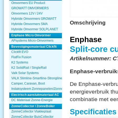
Omvormers EU Product
GROWATT OMVORMERS
Omvormers 12V / 24V
Hybride Omvormers GROWATT
Omschrijving
Hybride Omvormers SMA
Hybride Omvormer SOLPLANET
Enphase Micro Omvormer
Enphase
APsystems Micro-Omvormers
Split-core c
Bevestigingsmateriaal Clickfit
Clickfit EVO
FlatFix Fusion
Artikelnummer: C
K2 Systems
K2 SolidRail / SingleRail
Enphase-verbruik
Valk Solar Systems
VALK Slimline-Smartline-Strongline
De Enphase-verbru
Camper, Caravan, Boot
Indaksysteem Zonnepanelen/Zonnecollector
energieverbruik th
Electrisch aansluitmateriaal AC
combinatie met ee
DC Materiaal Zonne-Energie
ZonneCollector / ZonneBoiler
Specificaties
ZonneCollector Vlakkeplaat
ZonneCollector BuisCollector