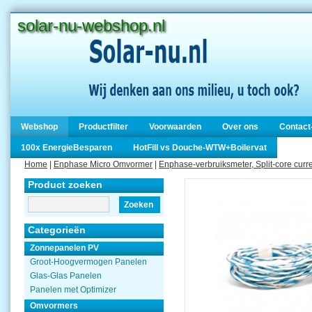
solar-nu-webshop.nl
Webshop
Productfilter
Voorwaarden
Over ons
Contact
100x EnergieBesparen
HotFill vs Douche-WTW+Boilervat
Home
|
Enphase Micro Omvormer
|
Enphase-verbruiksmeter, Split-core curr
Product zoeken
Zoeken
Categorieën
Zonnepanelen PV
Groot-Hoogvermogen Panelen
Glas-Glas Panelen
Panelen met Optimizer
Omvormers