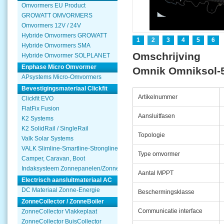
Omvormers EU Product
GROWATT OMVORMERS
Omvormers 12V / 24V
Hybride Omvormers GROWATT
1
2
3
4
5
6
Hybride Omvormers SMA
Omschrijving
Hybride Omvormer SOLPLANET
Enphase Micro Omvormer
Omnik Omniksol-5k
APsystems Micro-Omvormers
Bevestigingsmateriaal Clickfit
Artikelnummer
Clickfit EVO
FlatFix Fusion
Aansluitfasen
K2 Systems
K2 SolidRail / SingleRail
Topologie
Valk Solar Systems
VALK Slimline-Smartline-Strongline
Type omvormer
Camper, Caravan, Boot
Indaksysteem Zonnepanelen/Zonnecollector
Aantal MPPT
Electrisch aansluitmateriaal AC
DC Materiaal Zonne-Energie
Beschermingsklasse
ZonneCollector / ZonneBoiler
Communicatie interface
ZonneCollector Vlakkeplaat
ZonneCollector BuisCollector