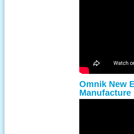
Omnik New En
Manufacture