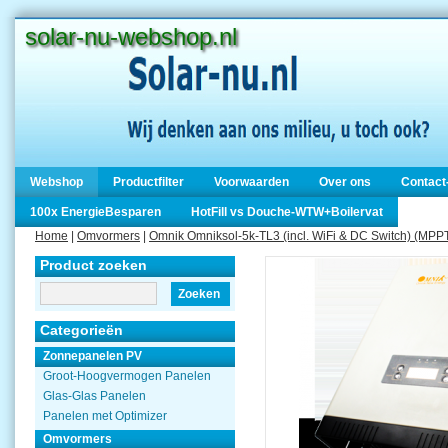
solar-nu-webshop.nl
Webshop
Productfilter
Voorwaarden
Over ons
Contact
100x EnergieBesparen
HotFill vs Douche-WTW+Boilervat
Home
|
Omvormers
|
Omnik Omniksol-5k-TL3 (incl. WiFi & DC Switch) (MPPT
Product zoeken
Zoeken
Categorieën
Zonnepanelen PV
Groot-Hoogvermogen Panelen
Glas-Glas Panelen
Panelen met Optimizer
Omvormers