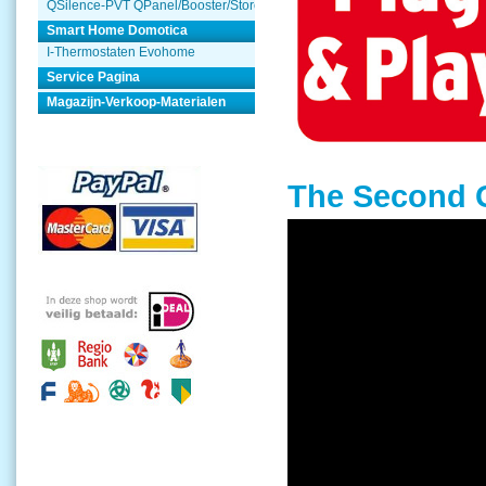
QSilence-PVT QPanel/Booster/Store
Smart Home Domotica
I-Thermostaten Evohome
Service Pagina
Magazijn-Verkoop-Materialen
The Second G