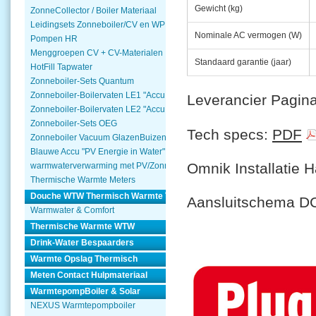
Gewicht (kg)
ZonneCollector / Boiler Materiaal
Leidingsets Zonneboiler/CV en WP
Nominale AC vermogen (W)
Pompen HR
Menggroepen CV + CV-Materialen
Standaard garantie (jaar)
HotFill Tapwater
Zonneboiler-Sets Quantum
Zonneboiler-Boilervaten LE1 "Accu Woning Watmte"
Leverancier Pagin
Zonneboiler-Boilervaten LE2 "Accu Woning Watmte"
Zonneboiler-Sets OEG
Tech specs:
PDF
Zonneboiler Vacuum GlazenBuizen
Blauwe Accu "PV Energie in Water"
Omnik Installatie 
warmwaterverwarming met PV/Zonnepanelen
Thermische Warmte Meters
Douche WTW Thermisch Warmte Terugwinnen
Aansluitschema
Warmwater & Comfort
Thermische Warmte WTW
Drink-Water Bespaarders
Warmte Opslag Thermisch
Meten Contact Hulpmateriaal
WarmtepompBoiler & Solar
NEXUS Warmtepompboiler