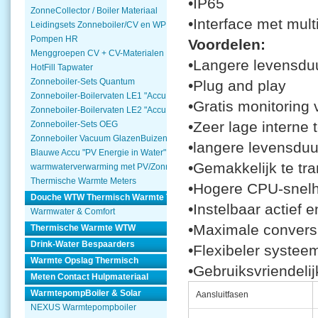
•IP65
ZonneCollector / Boiler Materiaal
•Interface met mul
Leidingsets Zonneboiler/CV en WP
Pompen HR
Voordelen:
Menggroepen CV + CV-Materialen
•Langere levensdu
HotFill Tapwater
Zonneboiler-Sets Quantum
•Plug and play
Zonneboiler-Boilervaten LE1 "Accu Woning Watmte"
•Gratis monitoring 
Zonneboiler-Boilervaten LE2 "Accu Woning Watmte"
•Zeer lage interne
Zonneboiler-Sets OEG
Zonneboiler Vacuum GlazenBuizen
•langere levensdu
Blauwe Accu "PV Energie in Water"
•Gemakkelijk te tra
warmwaterverwarming met PV/Zonnepanelen
Thermische Warmte Meters
•Hogere CPU-snelh
Douche WTW Thermisch Warmte Terugwinnen
•Instelbaar actief 
Warmwater & Comfort
•Maximale conversie
Thermische Warmte WTW
Drink-Water Bespaarders
•Flexibeler systee
Warmte Opslag Thermisch
•Gebruiksvriendeli
Meten Contact Hulpmateriaal
WarmtepompBoiler & Solar
Aansluitfasen
NEXUS Warmtepompboiler