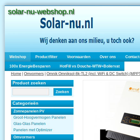
solar-nu-webshop.nl
Webshop
Productfilter
Voorwaarden
Over ons
Contact
100x EnergieBesparen
HotFill vs Douche-WTW+Boilervat
Home
|
Omvormers
|
Omnik Omniksol-8k-TL2 (incl. WiFi & DC Switch) (MPPT
Product zoeken
Zoeken
Categorieën
Zonnepanelen PV
Groot-Hoogvermogen Panelen
Glas-Glas Panelen
Panelen met Optimizer
Omvormers