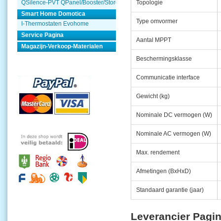
QSilence-PVT QPanel/Booster/Store
Topologie
Smart Home Domotica
Type omvormer
I-Thermostaten Evohome
Service Pagina
Aantal MPPT
Magazijn-Verkoop-Materialen
Beschermingsklasse
Communicatie interface
Gewicht (kg)
Nominale DC vermogen (W)
Nominale AC vermogen (W)
Max. rendement
Afmetingen (BxHxD)
Standaard garantie (jaar)
Leverancier Pagi