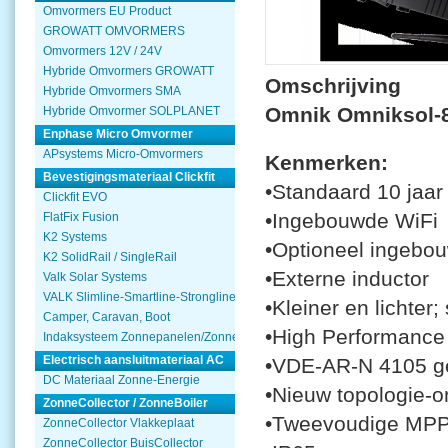
Omvormers EU Product
GROWATT OMVORMERS
Omvormers 12V / 24V
Hybride Omvormers GROWATT
Omschrijving
Hybride Omvormers SMA
Omnik Omniksol-8k
Hybride Omvormer SOLPLANET
Enphase Micro Omvormer
APsystems Micro-Omvormers
Kenmerken:
Bevestigingsmateriaal Clickfit
•Standaard 10 jaar
Clickfit EVO
•Ingebouwde WiFi
FlatFix Fusion
K2 Systems
•Optioneel ingeb
K2 SolidRail / SingleRail
•Externe inductor
Valk Solar Systems
VALK Slimline-Smartline-Strongline
•Kleiner en lichter;
Camper, Caravan, Boot
•High Performance 
Indaksysteem Zonnepanelen/Zonnecollector
Electrisch aansluitmateriaal AC
•VDE-AR-N 4105 ge
DC Materiaal Zonne-Energie
•Nieuw topologie-o
ZonneCollector / ZonneBoiler
•Tweevoudige MP
ZonneCollector Vlakkeplaat
ZonneCollector BuisCollector