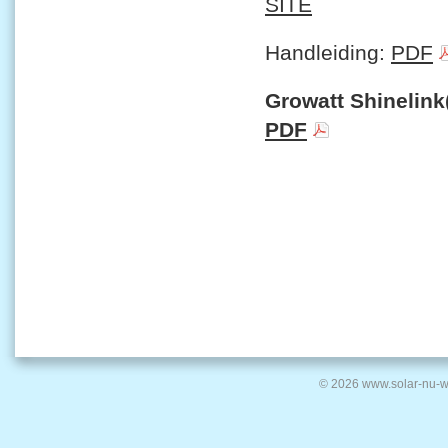
SITE
Handleiding:
PDF
Growatt Shinelink(
PDF
© 2026 www.solar-nu-w