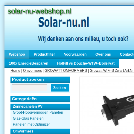
solar-nu-webshop.nl
Webshop
Productfilter
Voorwaarden
Over ons
Contact
100x EnergieBesparen
HotFill vs Douche-WTW+Boilervat
Home
|
Omvormers
|
GROWATT OMVORMERS
|
Growatt WiFi-S Zwart Art.
Product zoeken
Zoeken
Categorieën
Zonnepanelen PV
Groot-Hoogvermogen Panelen
Glas-Glas Panelen
Panelen met Optimizer
Omvormers