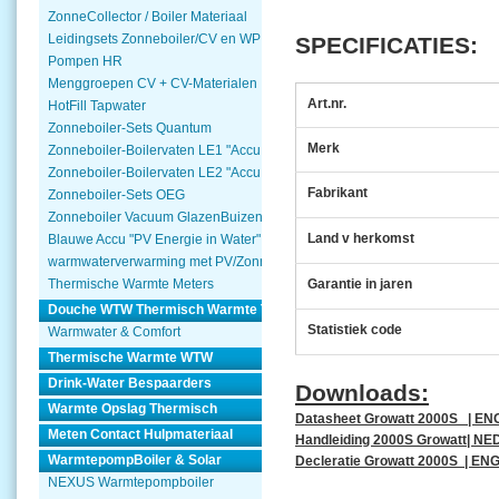
ZonneCollector / Boiler Materiaal
Leidingsets Zonneboiler/CV en WP
SPECIFICATIES:
Pompen HR
Menggroepen CV + CV-Materialen
Art.nr.
HotFill Tapwater
Zonneboiler-Sets Quantum
Merk
Zonneboiler-Boilervaten LE1 "Accu Woning Watmte"
Zonneboiler-Boilervaten LE2 "Accu Woning Watmte"
Fabrikant
Zonneboiler-Sets OEG
Zonneboiler Vacuum GlazenBuizen
Land v herkomst
Blauwe Accu "PV Energie in Water"
warmwaterverwarming met PV/Zonnepanelen
Garantie in jaren
Thermische Warmte Meters
Douche WTW Thermisch Warmte Terugwinnen
Statistiek code
Warmwater & Comfort
Thermische Warmte WTW
Drink-Water Bespaarders
Downloads:
Warmte Opslag Thermisch
Datasheet Growatt 2000S | EN
Meten Contact Hulpmateriaal
Handleiding 2000S Growatt| NE
WarmtepompBoiler & Solar
Decleratie Growatt 2000S | EN
NEXUS Warmtepompboiler