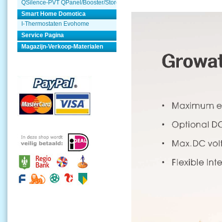
QSilence-PVT QPanel/Booster/Store
Smart Home Domotica
I-Thermostaten Evohome
Service Pagina
Magazijn-Verkoop-Materialen