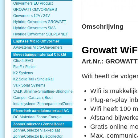
Omvormers EU Product
GROWATT OMVORMERS
Omvormers 12V / 24V
Hybride Omvormers GROWATT
Omschrijving
Hybride Omvormers SMA
Hybride Omvormer SOLPLANET
Enphase Micro Omvormer
Growatt WiF
APsystems Micro-Omvormers
Bevestigingsmateriaal Clickfit
Art.Nr.: GROWATT
Clickfit EVO
FlatFix Fusion
K2 Systems
Wifi heeft de vol
K2 SolidRail / SingleRail
Valk Solar Systems
Wifi is makkelij
VALK Slimline-Smartline-Strongline
Camper, Caravan, Boot
Plug-en-play inbe
Indaksysteem Zonnepanelen/Zonnecollector
Wifi heeft 100 
Electrisch aansluitmateriaal AC
Afstand bijwerk
DC Materiaal Zonne-Energie
ZonneCollector / ZonneBoiler
Gratis online mo
ZonneCollector Vlakkeplaat
Max. communica
ZonneCollector BuisCollector