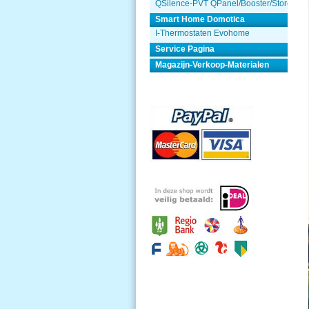
QSilence-PVT QPanel/Booster/Store
Smart Home Domotica
I-Thermostaten Evohome
Service Pagina
Magazijn-Verkoop-Materialen