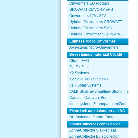
Omvormers EU Product
GROWATT OMVORMERS
Omvormers 12V / 24V
Hybride Omvormers GROWATT
Hybride Omvormers SMA
Hybride Omvormer SOLPLANET
Enphase Micro Omvormer
APsystems Micro-Omvormers
Bevestigingsmateriaal Clickfit
Clickfit EVO
FlatFix Fusion
K2 Systems
K2 SolidRail / SingleRail
Valk Solar Systems
VALK Slimline-Smartline-Strongline
Camper, Caravan, Boot
Indaksysteem Zonnepanelen/Zonnecolle
Electrisch aansluitmateriaal AC
DC Materiaal Zonne-Energie
ZonneCollector / ZonneBoiler
ZonneCollector Vlakkeplaat
ZonneCollector BuisCollector