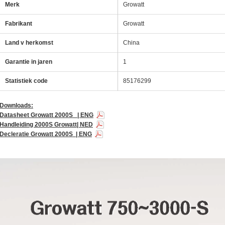
Merk
Growatt
Fabrikant
Growatt
Land v herkomst
China
Garantie in jaren
1
ing Watmte"
ing Watmte"
Statistiek code
85176299
Downloads:
Datasheet Growatt 2000S | ENG
nelen
Handleiding 2000S Growatt| NED
Decleratie Growatt 2000S | ENG
winnen