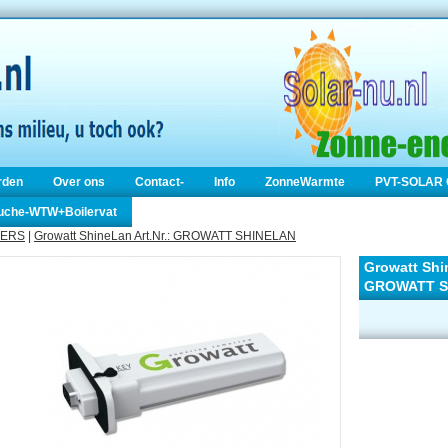
rden
Over ons
Contact-
Info
ZonneWarmte
PVT-SOLAR 
ouche-WTW+Boilervat
ERS
|
Growatt ShineLan Art.Nr.: GROWATT SHINELAN
Growatt Shin
GROWATT S