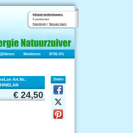
Inhoud winkelwagen:
0 producten
Klantlogin
|
Nieuwe klant
QSilence
Monitoren
BTW. 0%
eLan Art.Nr.:
Delen
HINELAN
€ 24,50