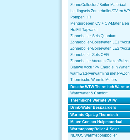
ZonneCollector / Boiler Materiaal
Leidingsets Zonneboiler/CV en WP
Pompen HR
Menggroepen CV + CV-Materialen
HotFill Tapwater
Zonneboiler-Sets Quantum
Zonneboiler-Boilervaten LE1 "Accu Won
Zonneboiler-Boilervaten LE2 "Accu Won
Zonneboiler-Sets OEG
Zonneboiler Vacuum GlazenBuizen
Blauwe Accu "PV Energie in Water"
warmwaterverwarming met PV/Zonnepa
Thermische Warmte Meters
Douche WTW Thermisch Warmte Terug
Warmwater & Comfort
Thermische Warmte WTW
Drink-Water Bespaarders
Warmte Opslag Thermisch
Meten Contact Hulpmateriaal
WarmtepompBoiler & Solar
NEXUS Warmtepompboiler