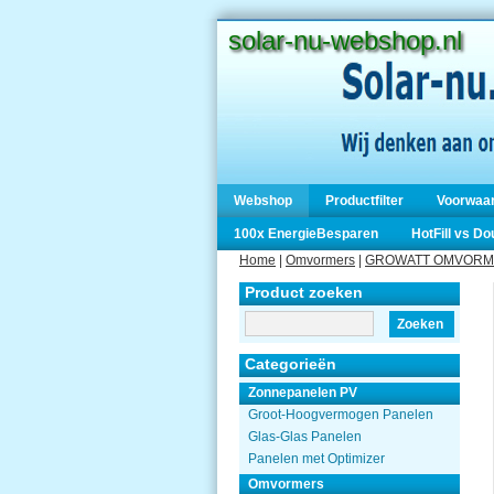
solar-nu-webshop.nl
Webshop
Productfilter
Voorwaa
100x EnergieBesparen
HotFill vs D
Home
|
Omvormers
|
GROWATT OMVORM
Product zoeken
Zoeken
Categorieën
Zonnepanelen PV
Groot-Hoogvermogen Panelen
Glas-Glas Panelen
Panelen met Optimizer
Omvormers