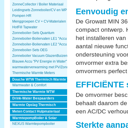
ZonneCollector / Boiler Materiaal
Eenvoudig en
Leidingsets Zonneboiler/CV en WP
Pompen HR
De Growatt MIN 36
Menggroepen CV + CV-Materialen
HotFill Tapwater
compact ontwerp. H
Zonneboiler-Sets Quantum
het installeren van
Zonneboiler-Boilervaten LE1 "Accu Woning Watmte"
Zonneboiler-Boilervaten LE2 "Accu Woning Watmte"
aantal nieuwe func
Zonneboiler-Sets OEG
ondersteuning voor
Zonneboiler Vacuum GlazenBuizen
omvormer extra be
Blauwe Accu "PV Energie in Water"
warmwaterverwarming met PV/Zonnepanelen
omvormers perfect 
Thermische Warmte Meters
Douche WTW Thermisch Warmte Terugwinnen
EFFICIËNTE 
Warmwater & Comfort
Thermische Warmte WTW
De omvormer beschi
Drink-Water Bespaarders
behaalt daarom de 
Warmte Opslag Thermisch
een AC/DC verhoud
Meten Contact Hulpmateriaal
WarmtepompBoiler & Solar
Sterkte aanp
NEXUS Warmtepompboiler