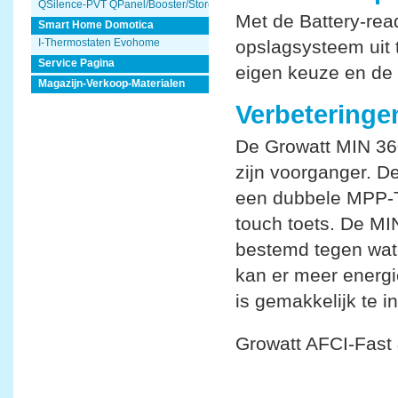
QSilence-PVT QPanel/Booster/Store
Met de Battery-rea
Smart Home Domotica
I-Thermostaten Evohome
opslagsysteem uit t
Service Pagina
eigen keuze en de o
Magazijn-Verkoop-Materialen
Verbetering
De Growatt MIN 36
zijn voorganger. D
een dubbele MPP-T
touch toets. De MI
bestemd tegen wate
kan er meer energ
is gemakkelijk te i
Growatt AFCI-Fast