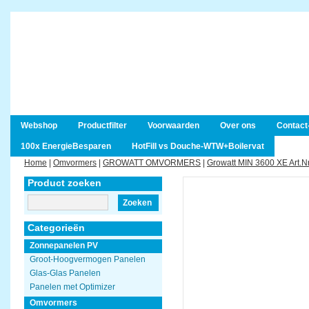
Webshop
Productfilter
Voorwaarden
Over ons
Contact
100x EnergieBesparen
HotFill vs Douche-WTW+Boilervat
Home
|
Omvormers
|
GROWATT OMVORMERS
|
Growatt MIN 3600 XE Art.
Product zoeken
Zoeken
Categorieën
Zonnepanelen PV
Groot-Hoogvermogen Panelen
Glas-Glas Panelen
Panelen met Optimizer
Omvormers