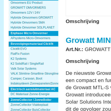
Omvormers EU Product
GROWATT OMVORMERS
Omvormers 12V / 24V
Hybride Omvormers GROWATT
Omschrijving
Hybride Omvormers SMA
Hybride Omvormer SOLPLANET
Enphase Micro Omvormer
Growatt MIN
APsystems Micro-Omvormers
Bevestigingsmateriaal Clickfit
Art.Nr.:
GROWATT 
Clickfit EVO
FlatFix Fusion
K2 Systems
Omschrijving
K2 SolidRail / SingleRail
Valk Solar Systems
De nieuwste Growa
VALK Slimline-Smartline-Strongline
Camper, Caravan, Boot
een compact en fun
Indaksysteem Zonnepanelen/Zonnecollector
de Growatt MTL-S v
Electrisch aansluitmateriaal AC
Growatt introducee
DC Materiaal Zonne-Energie
ZonneCollector / ZonneBoiler
Solar Solutions Int
ZonneCollector Vlakkeplaat
dit de opvolger zo
ZonneCollector BuisCollector