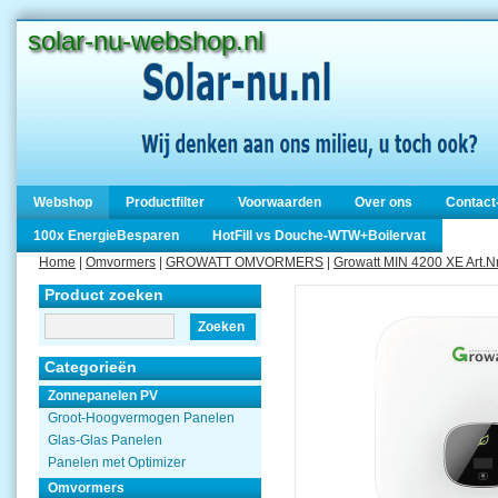
solar-nu-webshop.nl
Webshop
Productfilter
Voorwaarden
Over ons
Contact
100x EnergieBesparen
HotFill vs Douche-WTW+Boilervat
Home
|
Omvormers
|
GROWATT OMVORMERS
|
Growatt MIN 4200 XE Art.
Product zoeken
Zoeken
Categorieën
Zonnepanelen PV
Groot-Hoogvermogen Panelen
Glas-Glas Panelen
Panelen met Optimizer
Omvormers