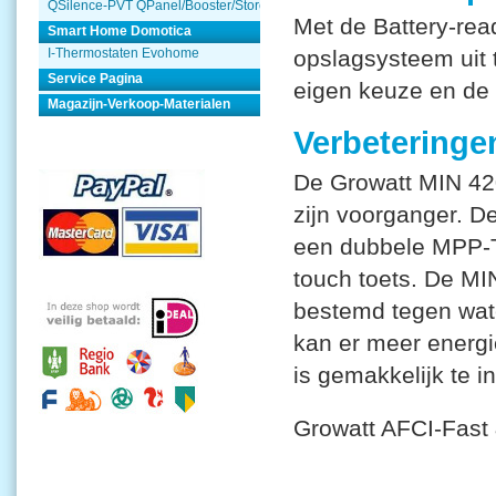
QSilence-PVT QPanel/Booster/Store
Met de Battery-rea
Smart Home Domotica
I-Thermostaten Evohome
opslagsysteem uit t
Service Pagina
eigen keuze en de o
Magazijn-Verkoop-Materialen
Verbetering
De Growatt MIN 42
zijn voorganger. D
een dubbele MPP-T
touch toets. De MI
bestemd tegen wate
kan er meer energ
is gemakkelijk te i
Growatt AFCI-Fast