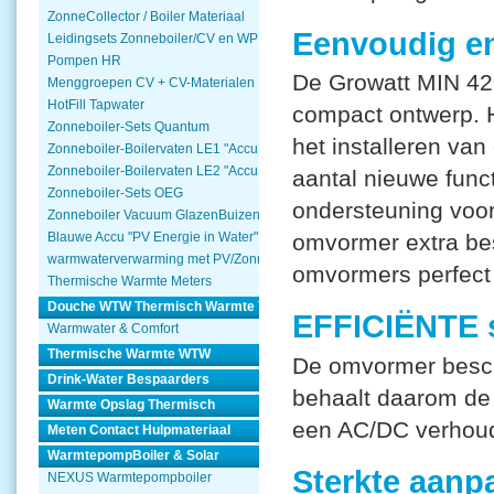
ZonneCollector / Boiler Materiaal
Eenvoudig en
Leidingsets Zonneboiler/CV en WP
Pompen HR
De Growatt MIN 42
Menggroepen CV + CV-Materialen
HotFill Tapwater
compact ontwerp. H
Zonneboiler-Sets Quantum
het installeren van
Zonneboiler-Boilervaten LE1 "Accu Woning Watmte"
Zonneboiler-Boilervaten LE2 "Accu Woning Watmte"
aantal nieuwe func
Zonneboiler-Sets OEG
ondersteuning voor
Zonneboiler Vacuum GlazenBuizen
omvormer extra be
Blauwe Accu "PV Energie in Water"
warmwaterverwarming met PV/Zonnepanelen
omvormers perfect 
Thermische Warmte Meters
Douche WTW Thermisch Warmte Terugwinnen
EFFICIËNTE 
Warmwater & Comfort
Thermische Warmte WTW
De omvormer beschi
Drink-Water Bespaarders
behaalt daarom de 
Warmte Opslag Thermisch
een AC/DC verhoud
Meten Contact Hulpmateriaal
WarmtepompBoiler & Solar
Sterkte aanp
NEXUS Warmtepompboiler