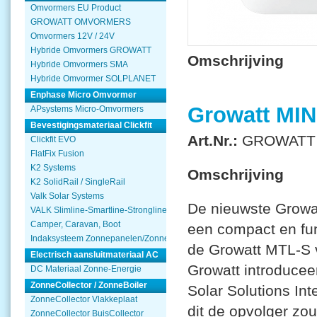
Omvormers EU Product
GROWATT OMVORMERS
Omvormers 12V / 24V
Hybride Omvormers GROWATT
Omschrijving
Hybride Omvormers SMA
Hybride Omvormer SOLPLANET
Enphase Micro Omvormer
Growatt MIN
APsystems Micro-Omvormers
Bevestigingsmateriaal Clickfit
Art.Nr.:
GROWATT 
Clickfit EVO
FlatFix Fusion
K2 Systems
Omschrijving
K2 SolidRail / SingleRail
Valk Solar Systems
De nieuwste Growa
VALK Slimline-Smartline-Strongline
Camper, Caravan, Boot
een compact en fun
Indaksysteem Zonnepanelen/Zonnecollector
de Growatt MTL-S v
Electrisch aansluitmateriaal AC
Growatt introducee
DC Materiaal Zonne-Energie
ZonneCollector / ZonneBoiler
Solar Solutions Int
ZonneCollector Vlakkeplaat
dit de opvolger zo
ZonneCollector BuisCollector