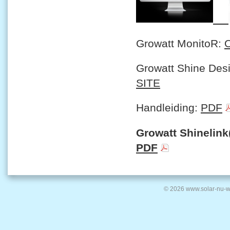
Growatt MonitoR:
Growatt Shine Des
SITE
Handleiding:
PDF
Growatt Shinelink(
PDF
© 2026 www.solar-nu-w