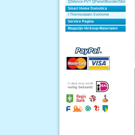
QSilence-PVT QPanel/Booster/Store
Smart Home Domotica
I-Thermostaten Evohome
Service Pagina
Magazijn-Verkoop-Materialen