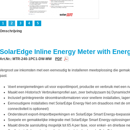
1
2
3
4
5
Omschrijving
SolarEdge Inline Energy Meter with Ener
Art.Nr.: MTR-240-1PC1-DW-MW
PDF
Vergroot uw inkomsten met een eenvoudig te installeren meetoplossing die gemakke
past.
Voert energiemetingen uit voor export/import, productie en verbruik met een
Maakt een Historisch Verbruikersprofiel aan, zeer behulpzaam bij DynamischCo
Inclusief geïntegreerde stroomtransformatoren voor snellere installaties, lag
ctor
Eenvoudigere installaties met SolarEdge Energy Net om draadloos met de 
connectiviteit is optioneel)
Ondersteunt export-/importbeperkingen en SolarEdge Smart Energy-toepass
Soepele en gemakkelijke integratie met SolarEdge Smart Energy-oplossinge
Maakt directe aansluiting mogelijk tot 65 A per fase, voor enkel- en driefase n