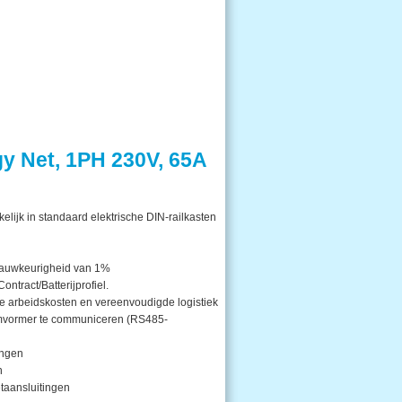
gy Net, 1PH 230V, 65A
lijk in standaard elektrische DIN-railkasten
 nauwkeurigheid van 1%
ntract/Batterijprofiel.
ere arbeidskosten en vereenvoudigde logistiek
omvormer te communiceren (RS485-
ingen
n
etaansluitingen