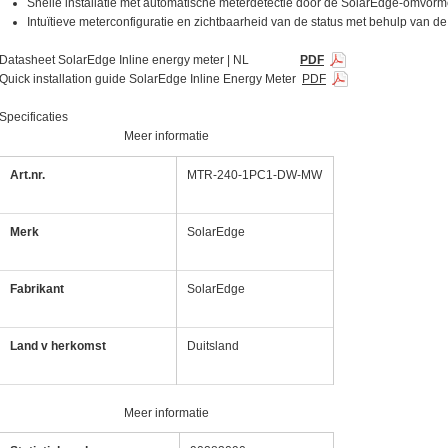
Snelle installatie met automatische meterdetectie door de SolarEdge-omvorm
Intuïtieve meterconfiguratie en zichtbaarheid van de status met behulp van 
Datasheet SolarEdge Inline energy meter | NL
PDF
Quick installation guide SolarEdge Inline Energy Meter
PDF
Specificaties
ing Watmte"
Meer informatie
ing Watmte"
Art.nr.
MTR-240-1PC1-DW-MW
Merk
SolarEdge
nelen
winnen
Fabrikant
SolarEdge
Land v herkomst
Duitsland
Meer informatie