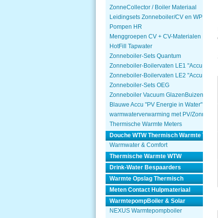
ZonneCollector / Boiler Materiaal
Leidingsets Zonneboiler/CV en WP
Pompen HR
Menggroepen CV + CV-Materialen
HotFill Tapwater
Zonneboiler-Sets Quantum
Zonneboiler-Boilervaten LE1 "Accu Won
Zonneboiler-Boilervaten LE2 "Accu Won
Zonneboiler-Sets OEG
Zonneboiler Vacuum GlazenBuizen
Blauwe Accu "PV Energie in Water"
warmwaterverwarming met PV/Zonnepa
Thermische Warmte Meters
Douche WTW Thermisch Warmte Terug
Warmwater & Comfort
Thermische Warmte WTW
Drink-Water Bespaarders
Warmte Opslag Thermisch
Meten Contact Hulpmateriaal
WarmtepompBoiler & Solar
NEXUS Warmtepompboiler