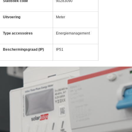
Statistiek code
90283090
Uitvoering
Meter
Type accessoires
Energiemanagement
Beschermingsgraad (IP)
IP51