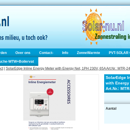
rden
Over ons
Contact-
Info
ZonneWarmte
PVT-SOLAR 
ouche-WTW+Boilervat
ct
|
SolarEdge Inline Energy Meter with Energy Net, 1PH 230V, 65A Art.Nr.: MT
SolarEdge I
with Energy
Art.Nr.: M
Aantal