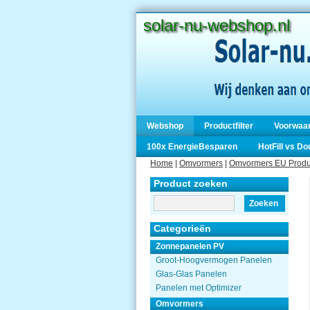
solar-nu-webshop.nl
Webshop
Productfilter
Voorwaa
100x EnergieBesparen
HotFill vs D
Home
|
Omvormers
|
Omvormers EU Produ
Product zoeken
Zoeken
Categorieën
Zonnepanelen PV
Groot-Hoogvermogen Panelen
Glas-Glas Panelen
Panelen met Optimizer
Omvormers