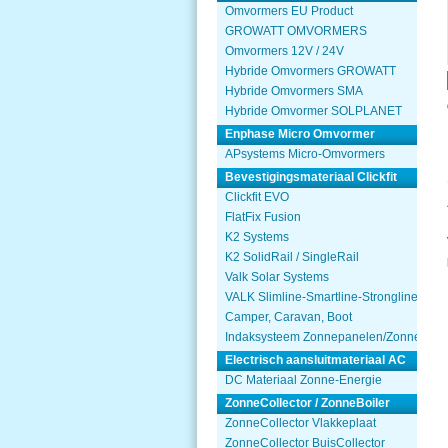
Omvormers EU Product
GROWATT OMVORMERS
Omvormers 12V / 24V
Hybride Omvormers GROWATT
Hybride Omvormers SMA
Hybride Omvormer SOLPLANET
Enphase Micro Omvormer
APsystems Micro-Omvormers
Bevestigingsmateriaal Clickfit
Clickfit EVO
FlatFix Fusion
K2 Systems
K2 SolidRail / SingleRail
Valk Solar Systems
VALK Slimline-Smartline-Strongline
Camper, Caravan, Boot
Indaksysteem Zonnepanelen/Zonnecolle
Electrisch aansluitmateriaal AC
DC Materiaal Zonne-Energie
ZonneCollector / ZonneBoiler
ZonneCollector Vlakkeplaat
ZonneCollector BuisCollector