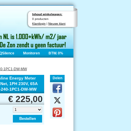
Inhoud winkelwagen:
0 producten
Klantlogin
|
Nieuwe klant
QSilence
Monitoren
BTW. 0%
R-240-1PC1-DW-MW
nline Energy Meter
Delen
 Net, 1PH 230V, 65A
TR-240-1PC1-DW-MW
€ 225,00
Bestellen