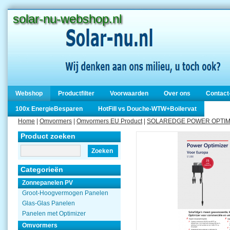
solar-nu-webshop.nl
Webshop
Productfilter
Voorwaarden
Over ons
Contact
100x EnergieBesparen
HotFill vs Douche-WTW+Boilervat
Home
|
Omvormers
|
Omvormers EU Product
|
SOLAREDGE POWER OPTIMI
Product zoeken
Zoeken
Categorieën
Zonnepanelen PV
Groot-Hoogvermogen Panelen
Glas-Glas Panelen
Panelen met Optimizer
Omvormers