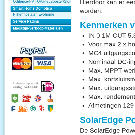
Hierdoor kan er ee
QSilence-PVT QPanel/Booster/Store
Smart Home Domotica
worden.
I-Thermostaten Evohome
Service Pagina
Kenmerken 
Magazijn-Verkoop-Materialen
IN 0.1M OUT 5
Voor max 2 x ho
MC4 uitgangsco
Nominaal DC-i
Max. MPPT-wer
Max. kortsluits
Max. uitgangss
Max. rendemen
Afmetingen 129
SolarEdge Po
De SolarEdge Powe