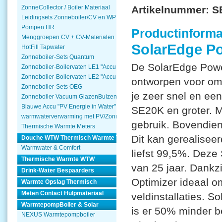
Artikelnummer:
S
ZonneCollector / Boiler Materiaal
Leidingsets Zonneboiler/CV en WP
Pompen HR
Productinforma
Menggroepen CV + CV-Materialen
SolarEdge P
HotFill Tapwater
Zonneboiler-Sets Quantum
De SolarEdge Pow
Zonneboiler-Boilervaten LE1 "Accu Woning Watmte"
Zonneboiler-Boilervaten LE2 "Accu Woning Watmte"
ontworpen voor omv
Zonneboiler-Sets OEG
je zeer snel en ee
Zonneboiler Vacuum GlazenBuizen
Blauwe Accu "PV Energie in Water"
SE20K en groter. M
warmwaterverwarming met PV/Zonnepanelen
gebruik. Bovendien 
Thermische Warmte Meters
Dit kan gerealiseer
Douche WTW Thermisch Warmte Terugwinnen
Warmwater & Comfort
liefst 99,5%. Deze
Thermische Warmte WTW
van 25 jaar. Dankzi
Drink-Water Bespaarders
Optimizer ideaal o
Warmte Opslag Thermisch
Meten Contact Hulpmateriaal
veldinstallaties. S
WarmtepompBoiler & Solar
is er 50% minder b
NEXUS Warmtepompboiler