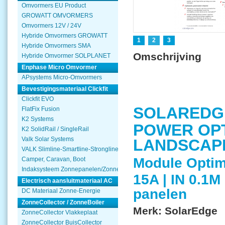
Omvormers EU Product
GROWATT OMVORMERS
Omvormers 12V / 24V
Hybride Omvormers GROWATT
1
2
3
Hybride Omvormers SMA
Omschrijving
Hybride Omvormer SOLPLANET
Enphase Micro Omvormer
APsystems Micro-Omvormers
Bevestigingsmateriaal Clickfit
Clickfit EVO
SOLAREDG
FlatFix Fusion
K2 Systems
POWER OPT
K2 SolidRail / SingleRail
Valk Solar Systems
LANDSCAPE 
VALK Slimline-Smartline-Strongline
Module Optimi
Camper, Caravan, Boot
Indaksysteem Zonnepanelen/Zonnecollector
15A | IN 0.1
Electrisch aansluitmateriaal AC
panelen
DC Materiaal Zonne-Energie
ZonneCollector / ZonneBoiler
Merk:
SolarEdge
ZonneCollector Vlakkeplaat
ZonneCollector BuisCollector