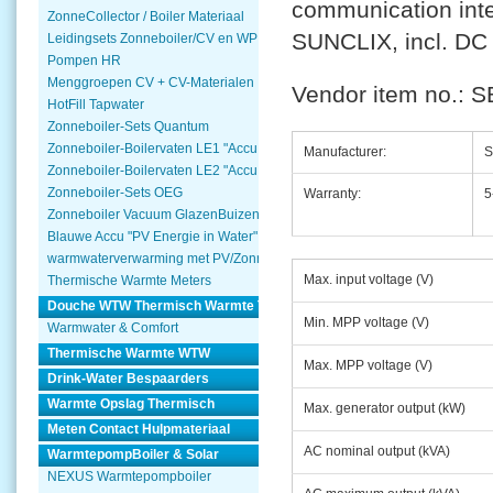
communication inte
ZonneCollector / Boiler Materiaal
SUNCLIX, incl. DC
Leidingsets Zonneboiler/CV en WP
Pompen HR
Menggroepen CV + CV-Materialen
Vendor item no.: 
HotFill Tapwater
Zonneboiler-Sets Quantum
Zonneboiler-Boilervaten LE1 "Accu Woning Watmte"
Manufacturer:
Zonneboiler-Boilervaten LE2 "Accu Woning Watmte"
Zonneboiler-Sets OEG
Warranty:
5
Zonneboiler Vacuum GlazenBuizen
Blauwe Accu "PV Energie in Water"
warmwaterverwarming met PV/Zonnepanelen
Max. input voltage (V)
Thermische Warmte Meters
Douche WTW Thermisch Warmte Terugwinnen
Min. MPP voltage (V)
Warmwater & Comfort
Thermische Warmte WTW
Max. MPP voltage (V)
Drink-Water Bespaarders
Warmte Opslag Thermisch
Max. generator output (kW)
Meten Contact Hulpmateriaal
AC nominal output (kVA)
WarmtepompBoiler & Solar
NEXUS Warmtepompboiler