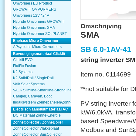
Omvormers EU Product
GROWATT OMVORMERS
Omvormers 12V / 24V
Hybride Omvormers GROWATT
Omschrijving
Hybride Omvormers SMA
SMA
Hybride Omvormer SOLPLANET
Enphase Micro Omvormer
APsystems Micro-Omvormers
SB 6.0-1AV-41
Bevestigingsmateriaal Clickfit
string inverter S
Clickfit EVO
FlatFix Fusion
K2 Systems
Item no. 0114699
K2 SolidRail / SingleRail
Valk Solar Systems
**not suitable for D
VALK Slimline-Smartline-Strongline
Camper, Caravan, Boot
PV string inverter 
Indaksysteem Zonnepanelen/Zonnecollector
Electrisch aansluitmateriaal AC
kW/6.0kVA, transfo
DC Materiaal Zonne-Energie
based Speedwire/W
ZonneCollector / ZonneBoiler
ZonneCollector Vlakkeplaat
Modbus and SunSpe
ZonneCollector BuisCollector