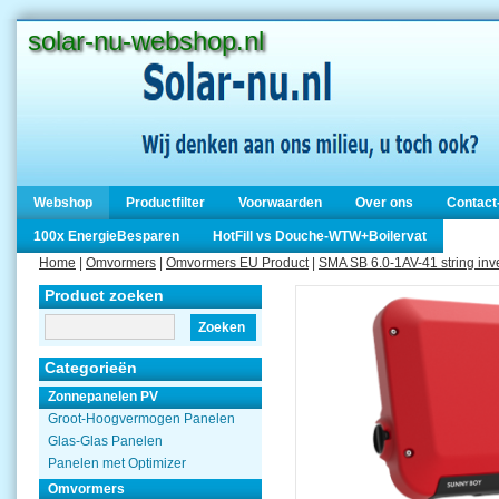
solar-nu-webshop.nl
Webshop
Productfilter
Voorwaarden
Over ons
Contact
100x EnergieBesparen
HotFill vs Douche-WTW+Boilervat
Home
|
Omvormers
|
Omvormers EU Product
|
SMA SB 6.0-1AV-41 string inv
Product zoeken
Zoeken
Categorieën
Zonnepanelen PV
Groot-Hoogvermogen Panelen
Glas-Glas Panelen
Panelen met Optimizer
Omvormers