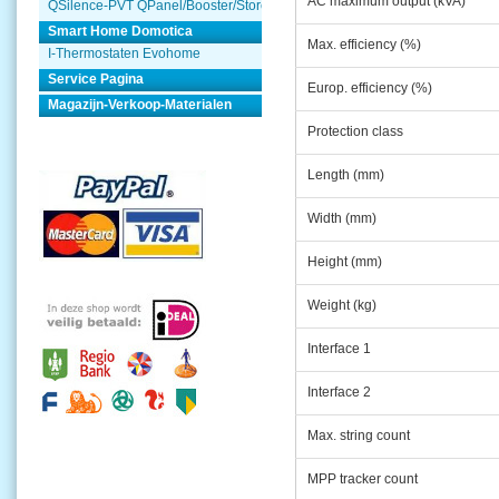
AC maximum output (kVA)
QSilence-PVT QPanel/Booster/Store
Smart Home Domotica
Max. efficiency (%)
I-Thermostaten Evohome
Service Pagina
Europ. efficiency (%)
Magazijn-Verkoop-Materialen
Protection class
Length (mm)
Width (mm)
Height (mm)
Weight (kg)
Interface 1
Interface 2
Max. string count
MPP tracker count