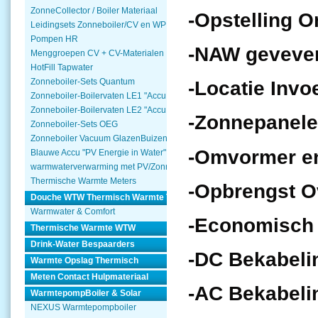
ZonneCollector / Boiler Materiaal
-Opstelling 
Leidingsets Zonneboiler/CV en WP
Pompen HR
-NAW geveve
Menggroepen CV + CV-Materialen
HotFill Tapwater
Zonneboiler-Sets Quantum
-Locatie Invo
Zonneboiler-Boilervaten LE1 "Accu Woning Watmte"
Zonneboiler-Boilervaten LE2 "Accu Woning Watmte"
-Zonnepanele
Zonneboiler-Sets OEG
Zonneboiler Vacuum GlazenBuizen
-Omvormer en
Blauwe Accu "PV Energie in Water"
warmwaterverwarming met PV/Zonnepanelen
Thermische Warmte Meters
-Opbrengst Ov
Douche WTW Thermisch Warmte Terugwinnen
Warmwater & Comfort
-Economisch O
Thermische Warmte WTW
Drink-Water Bespaarders
-DC Bekabeli
Warmte Opslag Thermisch
Meten Contact Hulpmateriaal
-AC Bekabeli
WarmtepompBoiler & Solar
NEXUS Warmtepompboiler