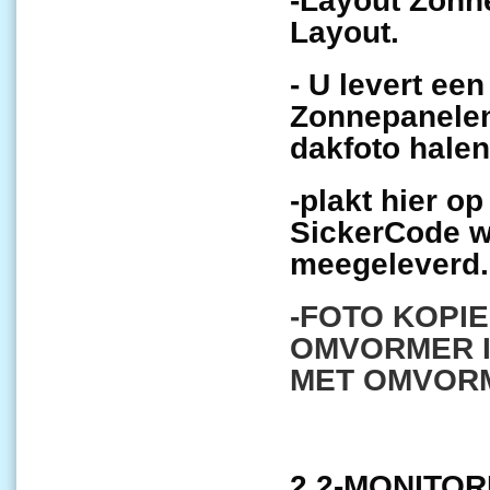
-Layout Zonn
Layout.
- U levert ee
Zonnepanelen 
dakfoto halen
-plakt hier o
SickerCode w
meegeleverd.
-FOTO KOPIE
OMVORMER I
MET OMVOR
2.2-MONITOR