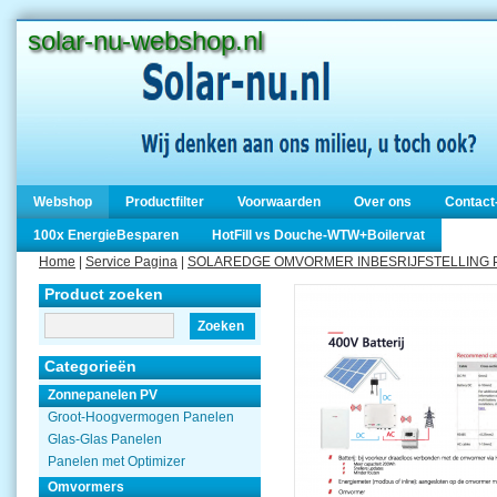
solar-nu-webshop.nl
Webshop
Productfilter
Voorwaarden
Over ons
Contact
100x EnergieBesparen
HotFill vs Douche-WTW+Boilervat
Home
|
Service Pagina
|
SOLAREDGE OMVORMER INBESRIJFSTELLING PAGI
Product zoeken
Zoeken
Categorieën
Zonnepanelen PV
Groot-Hoogvermogen Panelen
Glas-Glas Panelen
Panelen met Optimizer
Omvormers