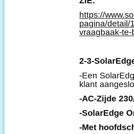
ZIE:
https://www.s
pagina/detail/
vraagbaak-te-
2-3-SolarEdg
-Een SolarEdg
klant aangeslo
-AC-Zijde 23
-SolarEdge O
-Met hoofdsch