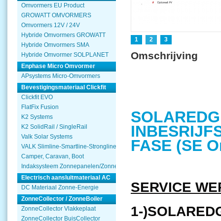
Omvormers EU Product
GROWATT OMVORMERS
Omvormers 12V / 24V
Hybride Omvormers GROWATT
1
2
3
Hybride Omvormers SMA
Omschrijving
Hybride Omvormer SOLPLANET
Enphase Micro Omvormer
APsystems Micro-Omvormers
Bevestigingsmateriaal Clickfit
Clickfit EVO
FlatFix Fusion
SOLAREDG
K2 Systems
INBESRIJFS
K2 SolidRail / SingleRail
Valk Solar Systems
FASE (SE O
VALK Slimline-Smartline-Strongline
Camper, Caravan, Boot
Indaksysteem Zonnepanelen/Zonnecollector
Electrisch aansluitmateriaal AC
SERVICE WE
DC Materiaal Zonne-Energie
ZonneCollector / ZonneBoiler
1-)SOLAREDG
ZonneCollector Vlakkeplaat
ZonneCollector BuisCollector