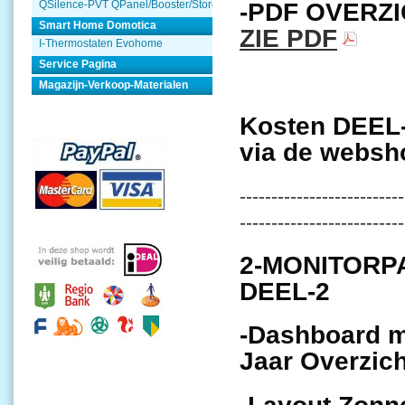
QSilence-PVT QPanel/Booster/Store
-PDF OVERZ
Smart Home Domotica
ZIE PDF
I-Thermostaten Evohome
Service Pagina
Magazijn-Verkoop-Materialen
Kosten DEEL-
via de websh
--------------------------
--------------------------
2-MONITORP
DEEL-2
-Dashboard m
Jaar Overzich