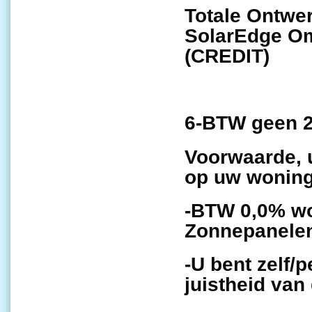
Totale Ontwer
SolarEdge Om
(CREDIT)
6-BTW geen 2
Voorwaarde, 
op uw woning
-BTW 0,0% wo
Zonnepanelen
-U bent zelf/
juistheid va