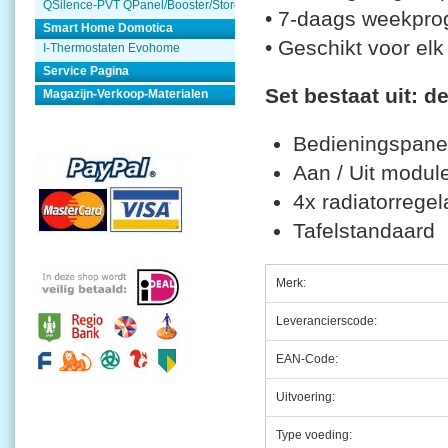
QSilence-PVT QPanel/Booster/Store
• 7-daags weekprog
Smart Home Domotica
• Geschikt voor el
I-Thermostaten Evohome
Service Pagina
Set bestaat uit: d
Magazijn-Verkoop-Materialen
Bedieningspan
Aan / Uit mod
4x radiatorrege
Tafelstandaa
Merk:
Leverancierscode:
EAN-Code:
Uitvoering:
Type voeding: