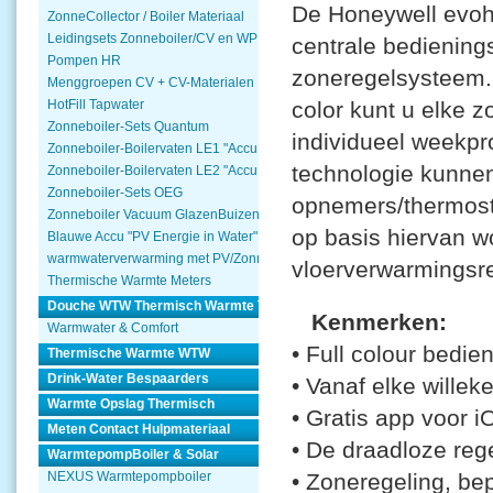
De Honeywell evoh
ZonneCollector / Boiler Materiaal
Leidingsets Zonneboiler/CV en WP
centrale bediening
Pompen HR
zoneregelsysteem. 
Menggroepen CV + CV-Materialen
color kunt u elke 
HotFill Tapwater
Zonneboiler-Sets Quantum
individueel weekpr
Zonneboiler-Boilervaten LE1 "Accu Woning Watmte"
technologie kunne
Zonneboiler-Boilervaten LE2 "Accu Woning Watmte"
Zonneboiler-Sets OEG
opnemers/thermosta
Zonneboiler Vacuum GlazenBuizen
op basis hiervan wo
Blauwe Accu "PV Energie in Water"
warmwaterverwarming met PV/Zonnepanelen
vloerverwarmingsr
Thermische Warmte Meters
Douche WTW Thermisch Warmte Terugwinnen
Kenmerken:
Warmwater & Comfort
• Full colour bedi
Thermische Warmte WTW
Drink-Water Bespaarders
• Vanaf elke willek
Warmte Opslag Thermisch
• Gratis app voor i
Meten Contact Hulpmateriaal
• De draadloze reg
WarmtepompBoiler & Solar
• Zoneregeling, be
NEXUS Warmtepompboiler