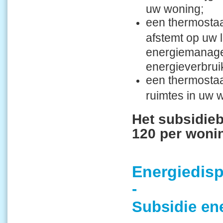
uw woning;
een thermostaa
afstemt op uw 
energiemanagem
energieverbrui
een thermostaa
ruimtes in uw 
Het subsidie
120 per woni
Energiedis
-
Subsidie en