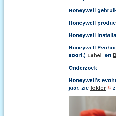
Honeywell gebrui
Honeywell product
Honeywell Install
Honeywell Evohom
soort.)
Label
en
B
Onderzoek:
Honeywell’s evoh
jaar, zie
folder
z