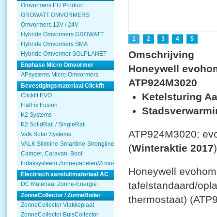
Omvormers EU Product
GROWATT OMVORMERS
Omvormers 12V / 24V
Hybride Omvormers GROWATT
1
2
3
4
5
Hybride Omvormers SMA
Omschrijving
Hybride Omvormer SOLPLANET
Enphase Micro Omvormer
Honeywell evohome
APsystems Micro-Omvormers
ATP924M3020
Bevestigingsmateriaal Clickfit
Ketelsturing Aa
Clickfit EVO
FlatFix Fusion
Stadsverwarmin
K2 Systems
K2 SolidRail / SingleRail
ATP924M3020: evoh
Valk Solar Systems
VALK Slimline-Smartline-Strongline
(
Winteraktie 2017
)
Camper, Caravan, Boot
Indaksysteem Zonnepanelen/Zonnecollector
Honeywell evohome 
Electrisch aansluitmateriaal AC
tafelstandaard/opl
DC Materiaal Zonne-Energie
ZonneCollector / ZonneBoiler
thermostaat) (AT
ZonneCollector Vlakkeplaat
ZonneCollector BuisCollector