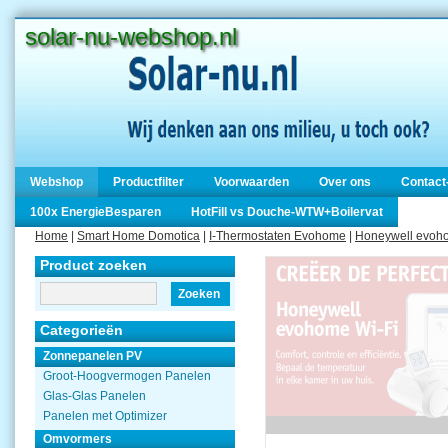
solar-nu-webshop.nl
Webshop
Productfilter
Voorwaarden
Over ons
Contact
100x EnergieBesparen
HotFill vs Douche-WTW+Boilervat
Home
|
Smart Home Domotica
|
I-Thermostaten Evohome
|
Honeywell evohom
Product zoeken
Zoeken
Categorieën
Zonnepanelen PV
Groot-Hoogvermogen Panelen
Glas-Glas Panelen
Panelen met Optimizer
Omvormers