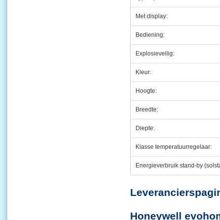
Met display:
Bediening:
Explosieveilig:
Kleur:
Hoogte:
Breedte:
Diepte:
Klasse temperatuurregelaar:
Energieverbruik stand-by (solst
Leveranci
Honeywell evo