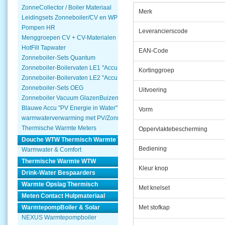
ZonneCollector / Boiler Materiaal
Merk
Leidingsets Zonneboiler/CV en WP
Pompen HR
Leverancierscode
Menggroepen CV + CV-Materialen
HotFill Tapwater
EAN-Code
Zonneboiler-Sets Quantum
Zonneboiler-Boilervaten LE1 "Accu Woning Watmte"
Kortinggroep
Zonneboiler-Boilervaten LE2 "Accu Woning Watmte"
Zonneboiler-Sets OEG
Uitvoering
Zonneboiler Vacuum GlazenBuizen
Blauwe Accu "PV Energie in Water"
Vorm
warmwaterverwarming met PV/Zonnepanelen
Thermische Warmte Meters
Oppervlaktebescherming
Douche WTW Thermisch Warmte Terugwinnen
Bediening
Warmwater & Comfort
Thermische Warmte WTW
Kleur knop
Drink-Water Bespaarders
Warmte Opslag Thermisch
Met knelset
Meten Contact Hulpmateriaal
WarmtepompBoiler & Solar
Met stofkap
NEXUS Warmtepompboiler