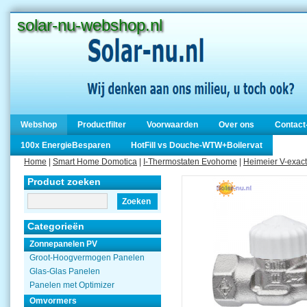
solar-nu-webshop.nl
Webshop
Productfilter
Voorwaarden
Over ons
Contact
100x EnergieBesparen
HotFill vs Douche-WTW+Boilervat
Home
|
Smart Home Domotica
|
I-Thermostaten Evohome
|
Heimeier V-exact 
Product zoeken
Zoeken
Categorieën
Zonnepanelen PV
Groot-Hoogvermogen Panelen
Glas-Glas Panelen
Panelen met Optimizer
Omvormers