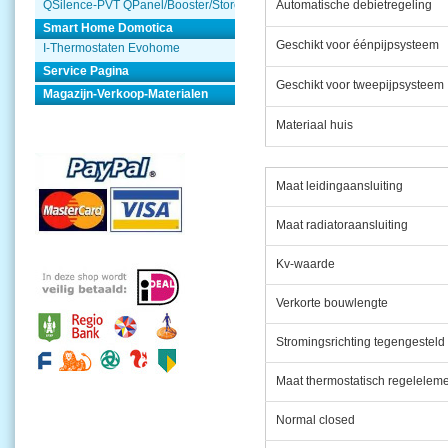
QSilence-PVT QPanel/Booster/Store
Automatische debietregeling
Smart Home Domotica
Geschikt voor éénpijpsysteem
I-Thermostaten Evohome
Service Pagina
Geschikt voor tweepijpsysteem
Magazijn-Verkoop-Materialen
Materiaal huis
Maat leidingaansluiting
Maat radiatoraansluiting
Kv-waarde
Verkorte bouwlengte
Stromingsrichting tegengesteld
Maat thermostatisch regelelem
Normal closed