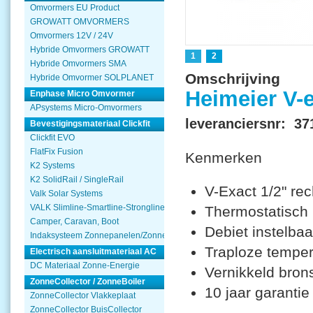
Omvormers EU Product
GROWATT OMVORMERS
Omvormers 12V / 24V
Hybride Omvormers GROWATT
1
2
Hybride Omvormers SMA
Omschrijving
Hybride Omvormer SOLPLANET
Heimeier V-e
Enphase Micro Omvormer
APsystems Micro-Omvormers
leveranciersnr: 37
Bevestigingsmateriaal Clickfit
Clickfit EVO
FlatFix Fusion
Kenmerken
K2 Systems
K2 SolidRail / SingleRail
V-Exact 1/2" rec
Valk Solar Systems
VALK Slimline-Smartline-Strongline
Thermostatisch 
Camper, Caravan, Boot
Debiet instelbaa
Indaksysteem Zonnepanelen/Zonnecollector
Traploze temper
Electrisch aansluitmateriaal AC
DC Materiaal Zonne-Energie
Vernikkeld bron
ZonneCollector / ZonneBoiler
10 jaar garantie
ZonneCollector Vlakkeplaat
ZonneCollector BuisCollector