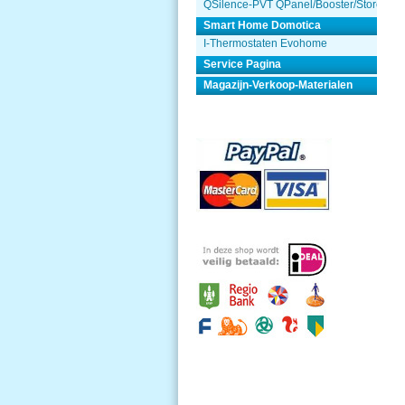
QSilence-PVT QPanel/Booster/Store
Smart Home Domotica
I-Thermostaten Evohome
Service Pagina
Magazijn-Verkoop-Materialen