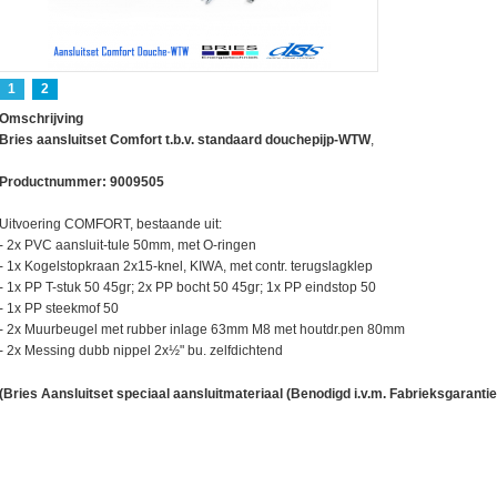
1
2
Omschrijving
Bries aansluitset Comfort t.b.v. standaard douchepijp-WTW
,
Productnummer: 9009505
Uitvoering COMFORT, bestaande uit:
- 2x PVC aansluit-tule 50mm, met O-ringen
- 1x Kogelstopkraan 2x15-knel, KIWA, met contr. terugslagklep
- 1x PP T-stuk 50 45gr; 2x PP bocht 50 45gr; 1x PP eindstop 50
- 1x PP steekmof 50
- 2x Muurbeugel met rubber inlage 63mm M8 met houtdr.pen 80mm
- 2x Messing dubb nippel 2x½" bu. zelfdichtend
ctor
(Bries Aansluitset speciaal aansluitmateriaal (Benodigd i.v.m. Fabrieksgarantie)