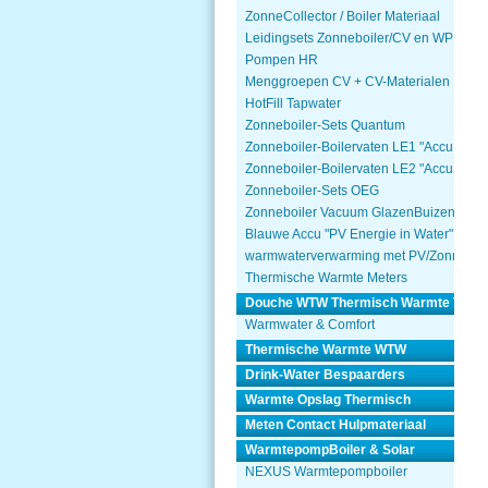
ZonneCollector / Boiler Materiaal
Leidingsets Zonneboiler/CV en WP
Pompen HR
Menggroepen CV + CV-Materialen
HotFill Tapwater
Zonneboiler-Sets Quantum
Zonneboiler-Boilervaten LE1 "Accu Won
Zonneboiler-Boilervaten LE2 "Accu Won
Zonneboiler-Sets OEG
Zonneboiler Vacuum GlazenBuizen
Blauwe Accu "PV Energie in Water"
warmwaterverwarming met PV/Zonnepa
Thermische Warmte Meters
Douche WTW Thermisch Warmte Terug
Warmwater & Comfort
Thermische Warmte WTW
Drink-Water Bespaarders
Warmte Opslag Thermisch
Meten Contact Hulpmateriaal
WarmtepompBoiler & Solar
NEXUS Warmtepompboiler