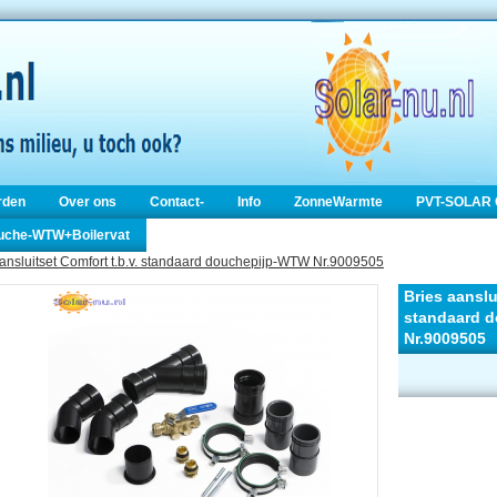
rden
Over ons
Contact-
Info
ZonneWarmte
PVT-SOLAR 
ouche-WTW+Boilervat
aansluitset Comfort t.b.v. standaard douchepijp-WTW Nr.9009505
Bries aanslu
standaard 
Nr.9009505