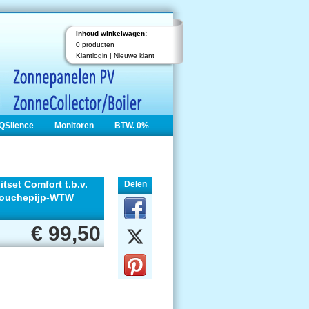
Inhoud winkelwagen:
0 producten
Klantlogin
|
Nieuwe klant
QSilence
Monitoren
BTW. 0%
itset Comfort t.b.v.
Delen
douchepijp-WTW
€ 99,50