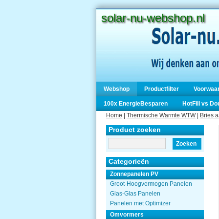
solar-nu-webshop.nl
Webshop
Productfilter
Voorwaa
100x EnergieBesparen
HotFill vs D
Home
|
Thermische Warmte WTW
|
Bries 
Product zoeken
Zoeken
Categorieën
Zonnepanelen PV
Groot-Hoogvermogen Panelen
Glas-Glas Panelen
Panelen met Optimizer
Omvormers