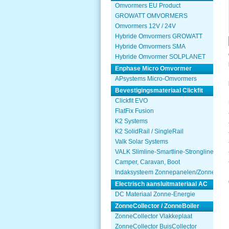
Omvormers EU Product
GROWATT OMVORMERS
Omvormers 12V / 24V
Hybride Omvormers GROWATT
Hybride Omvormers SMA
Hybride Omvormer SOLPLANET
Enphase Micro Omvormer
APsystems Micro-Omvormers
Bevestigingsmateriaal Clickfit
Clickfit EVO
FlatFix Fusion
K2 Systems
K2 SolidRail / SingleRail
Valk Solar Systems
VALK Slimline-Smartline-Strongline
Camper, Caravan, Boot
Indaksysteem Zonnepanelen/Zonnecolle
Electrisch aansluitmateriaal AC
DC Materiaal Zonne-Energie
ZonneCollector / ZonneBoiler
ZonneCollector Vlakkeplaat
ZonneCollector BuisCollector