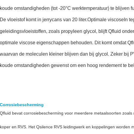
koude omstandigheden (tot -20°C werktemperatuur) te blijven f
De vloeistof komt in jerrycans van 20 liter.Optimale viscoseIn teg
geleidingsvloeistoffen, zoals propyleen glycol, blijft Qfluid o
ing Watmte"
optimale viscose eigenschappen behouden. Dit komt omdat Qfl
ing Watmte"
waarvan de moleculen kleiner blijven dan bij glycol. Zeker bij 
koude omstandigheden gewenst om een hoog rendement te be
nelen
winnen
Corrosiebescherming
Qfluid bevat corrosiebescherming voor meerdere metaalsoorten zoals 
koper en RVS. Het Qsilence RVS leidingwerk en koppelingen worden 