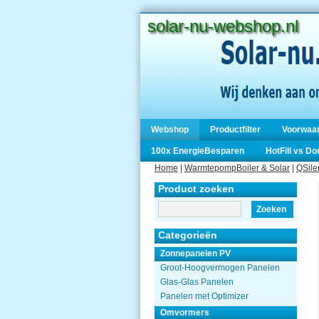
solar-nu-webshop.nl
Webshop
Productfilter
Voorwaa
100x EnergieBesparen
HotFill vs D
Home
|
WarmtepompBoiler & Solar
|
QSile
Product zoeken
Zoeken
Categorieën
Zonnepanelen PV
Groot-Hoogvermogen Panelen
Glas-Glas Panelen
Panelen met Optimizer
Omvormers