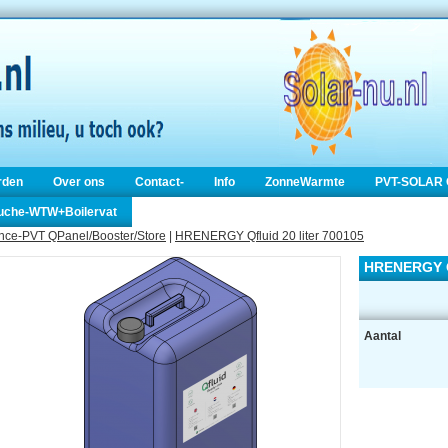
rden
Over ons
Contact-
Info
ZonneWarmte
PVT-SOLAR 
ouche-WTW+Boilervat
nce-PVT QPanel/Booster/Store
|
HRENERGY Qfluid 20 liter 700105
HRENERGY Qf
Aantal