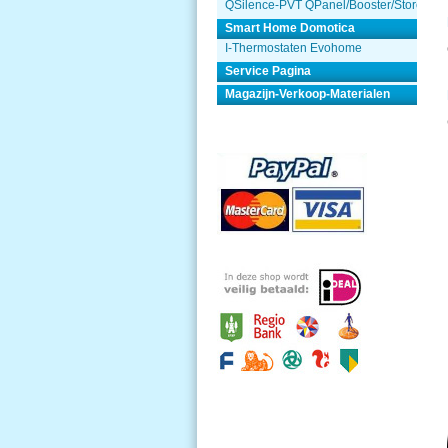
QSilence-PVT QPanel/Booster/Store
Smart Home Domotica
I-Thermostaten Evohome
Service Pagina
Magazijn-Verkoop-Materialen