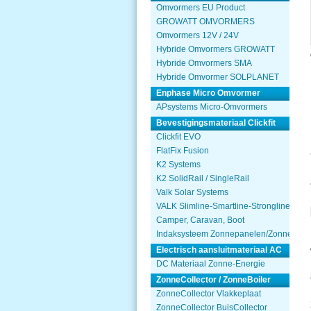
Omvormers EU Product
GROWATT OMVORMERS
Omvormers 12V / 24V
Hybride Omvormers GROWATT
Hybride Omvormers SMA
Hybride Omvormer SOLPLANET
Enphase Micro Omvormer
APsystems Micro-Omvormers
Bevestigingsmateriaal Clickfit
Clickfit EVO
FlatFix Fusion
K2 Systems
K2 SolidRail / SingleRail
Valk Solar Systems
VALK Slimline-Smartline-Strongline
Camper, Caravan, Boot
Indaksysteem Zonnepanelen/Zonnecolle
Electrisch aansluitmateriaal AC
DC Materiaal Zonne-Energie
ZonneCollector / ZonneBoiler
ZonneCollector Vlakkeplaat
ZonneCollector BuisCollector