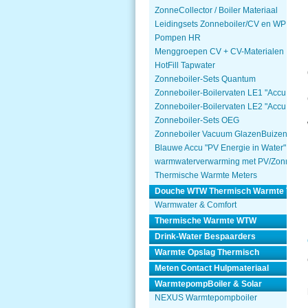
ZonneCollector / Boiler Materiaal
Leidingsets Zonneboiler/CV en WP
Pompen HR
Menggroepen CV + CV-Materialen
HotFill Tapwater
Zonneboiler-Sets Quantum
Zonneboiler-Boilervaten LE1 "Accu Won
Zonneboiler-Boilervaten LE2 "Accu Won
Zonneboiler-Sets OEG
Zonneboiler Vacuum GlazenBuizen
Blauwe Accu "PV Energie in Water"
warmwaterverwarming met PV/Zonnepa
Thermische Warmte Meters
Douche WTW Thermisch Warmte Terug
Warmwater & Comfort
Thermische Warmte WTW
Drink-Water Bespaarders
Warmte Opslag Thermisch
Meten Contact Hulpmateriaal
WarmtepompBoiler & Solar
NEXUS Warmtepompboiler