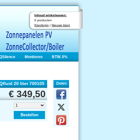
Inhoud winkelwagen:
0 producten
Klantlogin
|
Nieuwe klant
QSilence
Monitoren
BTW. 0%
luid 20 liter 700105
Delen
€ 349,50
Bestellen