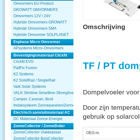
Omvormers EU Product
GROWATT OMVORMERS
Omvormers 12V / 24V
Hybride Omvormers GROWATT
Omschrijving
Hybride Omvormers SMA
Hybride Omvormer SOLPLANET
Enphase Micro Omvormer
APsystems Micro-Omvormers
Bevestigingsmateriaal Clickfit
Clickfit EVO
TF / PT dom
FlatFix Fusion
K2 Systems
K2 SolidRail / SingleRail
Valk Solar Systems
Dompelvoeler voor 
VALK Slimline-Smartline-Strongline
Camper, Caravan, Boot
Indaksysteem Zonnepanelen/Zonnecollector
Door zijn temperatu
Electrisch aansluitmateriaal AC
gebruik op solarcol
DC Materiaal Zonne-Energie
ZonneCollector / ZonneBoiler
ZonneCollector Vlakkeplaat
OEG-nr.
ZonneCollector BuisCollector