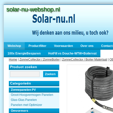
solar-nu-webshop.nl
Webshop
Productfilter
Voorwaarden
Over ons
Contact
100x EnergieBesparen
HotFill vs Douche-WTW+Boilervat
Home
|
ZonneCollector / ZonneBoiler
|
ZonneCollector / Boiler Materiaal
|
OE
Product zoeken
Zoeken
Categorieën
Zonnepanelen PV
Groot-Hoogvermogen Panelen
Glas-Glas Panelen
Panelen met Optimizer
Omvormers