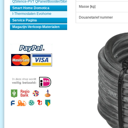
QSilence-PVT QPanel/Booster/Store
Masse [kg]
Smart Home Domotica
I-Thermostaten Evohome
Douanetarief nummer
Service Pagina
Magazijn-Verkoop-Materialen