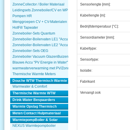
Sensorlengte [mm]:
ZonneCollector / Boiler Materiaal
Leidingsets Zonneboiler/CV en WP
Kabellengte [m]:
Pompen HR
Menggroepen CV + CV-Materialen
Bedrijfstemperatuur [°C]:
HotFill Tapwater
Zonneboiler-Sets Quantum
Sensordiameter [mm]:
Zonneboiler-Boilervaten LE1 "Accu Woning Watmte"
Zonneboiler-Boilervaten LE2 "Accu Woning Watmte"
Kabeltype:
Zonneboiler-Sets OEG
Zonneboiler Vacuum GlazenBuizen
Sensortype:
Blauwe Accu "PV Energie in Water"
warmwaterverwarming met PV/Zonnepanelen
Isolatie:
Thermische Warmte Meters
Douche WTW Thermisch Warmte Terugwinnen
Fabrikant
Warmwater & Comfort
Vervangt ook
Thermische Warmte WTW
Drink-Water Bespaarders
Warmte Opslag Thermisch
Meten Contact Hulpmateriaal
WarmtepompBoiler & Solar
NEXUS Warmtepompboiler