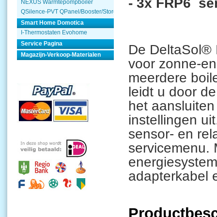
- 3x FRP6 se
NEXUS Warmtepompboiler
QSilence-PVT QPanel/Booster/Store
Smart Home Domotica
I-Thermostaten Evohome
Service Pagina
De DeltaSol® B
Magazijn-Verkoop-Materialen
voor zonne-en
meerdere boile
leidt u door d
het aansluiten
instellingen uit
sensor- en rel
servicemenu.
M
energiesysteme
adapterkabel 
Productbesc