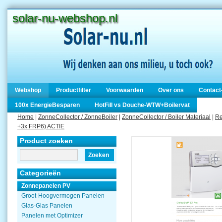
solar-nu-webshop.nl
solar-nu-webshop.nl
Webshop
Productfilter
Voorwaarden
Over ons
Contact
100x EnergieBesparen
HotFill vs Douche-WTW+Boilervat
Home
|
ZonneCollector / ZonneBoiler
|
ZonneCollector / Boiler Materiaal
|
Re
+3x FRP6) ACTIE
Product zoeken
Zoeken
Categorieën
Zonnepanelen PV
Groot-Hoogvermogen Panelen
Glas-Glas Panelen
Panelen met Optimizer