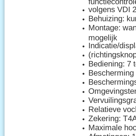
functiecontro
volgens VDI 
Behuizing: k
Montage: wan
mogelijk
Indicatie/disp
(richtingskno
Bediening: 7 
Bescherming 
Beschermings
Omgevingstem
Vervuilingsgr
Relatieve voch
Zekering: T4
Maximale hoo