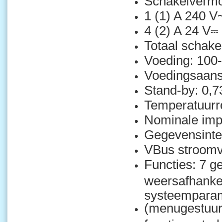
Schakelverm
1 (1) A 240 V~
4 (2) A 24 V⎓ 
Totaal schak
Voeding: 100
Voedingsaansl
Stand-by: 0,
Temperatuurre
Nominale imp
Gegevensinte
VBus stroomv
Functies: 7 g
weersafhankel
systeemparame
(menugestuurd