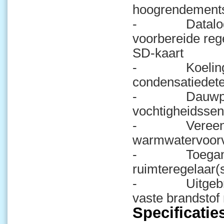
hoogrendement
- Datalogging
voorbereide reg
SD-kaart
- Koeling ove
condensatiedete
- Dauwpuntbe
vochtigheidsse
- Vereenvoudi
warmwatervoor
- Toegang op 
ruimteregelaar(
- Uitgebreide o
vaste brandstof
Specificatie