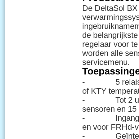
De DeltaSol BX 
verwarmingssyst
ingebruiknameme
de belangrijkste
regelaar voor te
worden alle sen
servicemenu.
Toepassing
- 5 relaisuit
of KTY tempera
- Tot 2 uitbr
sensoren en 15 r
- Ingangen vo
en voor FRHd-v
- Geïntegree