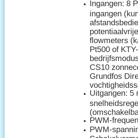
Ingangen: 8 
ingangen (kun
afstandsbedie
potentiaalvri
flowmeters (k
Pt500 of KTY
bedrijfsmodus
CS10 zonnece
Grundfos Dir
vochtigheids
Uitgangen: 5 r
snelheidsrege
(omschakelba
PWM-frequent
PWM-spannin