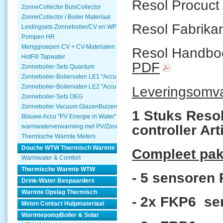
Resol Procuc
ZonneCollector BuisCollector
ZonneCollector / Boiler Materiaal
Resol Fabrika
Leidingsets Zonneboiler/CV en WP
Pompen HR
Menggroepen CV + CV-Materialen
Resol Handboe
HotFill Tapwater
PDF
Zonneboiler-Sets Quantum
Zonneboiler-Boilervaten LE1 "Accu Woning Watmte"
Zonneboiler-Boilervaten LE2 "Accu Woning Watmte"
Leveringsomv
Zonneboiler-Sets OEG
Zonneboiler Vacuum GlazenBuizen
1 Stuks Resol
Blauwe Accu "PV Energie in Water"
controller Art
warmwaterverwarming met PV/Zonnepanelen
Thermische Warmte Meters
Douche WTW Thermisch Warmte Terugwinnen
Compleet pakk
Warmwater & Comfort
Thermische Warmte WTW
- 5 sensoren 
Drink-Water Bespaarders
Warmte Opslag Thermisch
- 2x FKP6 se
Meten Contact Hulpmateriaal
WarmtepompBoiler & Solar