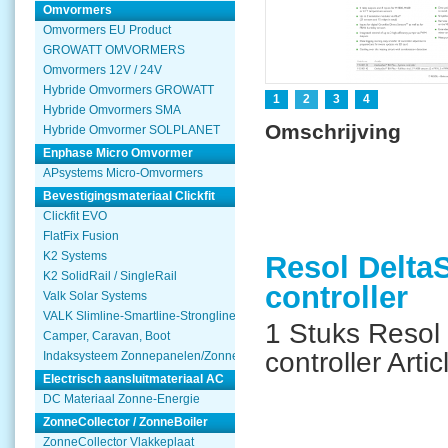
Omvormers
Omvormers EU Product
GROWATT OMVORMERS
Omvormers 12V / 24V
Hybride Omvormers GROWATT
1
2
3
4
Hybride Omvormers SMA
Omschrijving
Hybride Omvormer SOLPLANET
Enphase Micro Omvormer
APsystems Micro-Omvormers
Bevestigingsmateriaal Clickfit
Clickfit EVO
FlatFix Fusion
K2 Systems
Resol Delta
K2 SolidRail / SingleRail
controller
Valk Solar Systems
VALK Slimline-Smartline-Strongline
1 Stuks Resol 
Camper, Caravan, Boot
controller Arti
Indaksysteem Zonnepanelen/Zonnecollector
Electrisch aansluitmateriaal AC
DC Materiaal Zonne-Energie
ZonneCollector / ZonneBoiler
ZonneCollector Vlakkeplaat