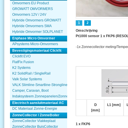
Omvormers EU Product
GROWATT OMVORMERS
Omvormers 12V / 24V
Hybride Omvormers GROWATT
1
2
Hybride Omvormers SMA
Omschrijving
Hybride Omvormer SOLPLANET
Pt1000 sensor 1 x FKP6 (RESOL
Enphase Micro Omvormer
APsystems Micro-Omvormers
-1x Zonnecollector meting/Tempe
Bevestigingsmateriaal Clickfit
Clickfit EVO
FlatFix Fusion
K2 Systems
K2 SolidRail / SingleRail
Valk Solar Systems
VALK Slimline-Smartline-Strongline
Camper, Caravan, Boot
Indaksysteem Zonnepanelen/Zonnecollector
Electrisch aansluitmateriaal AC
D
L1 [mm]
DC Materiaal Zonne-Energie
[mm]
ZonneCollector / ZonneBoiler
ZonneCollector Vlakkeplaat
1 x FKP6
ZonneCollector BuisCollector