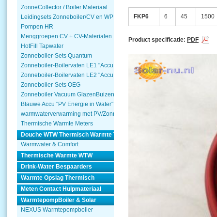
ZonneCollector / Boiler Materiaal
FKP6
6
45
1500
Leidingsets Zonneboiler/CV en WP
Pompen HR
Menggroepen CV + CV-Materialen
Product specificatie:
PDF
HotFill Tapwater
Zonneboiler-Sets Quantum
Zonneboiler-Boilervaten LE1 "Accu Woning Watmte"
Zonneboiler-Boilervaten LE2 "Accu Woning Watmte"
Zonneboiler-Sets OEG
Zonneboiler Vacuum GlazenBuizen
Blauwe Accu "PV Energie in Water"
warmwaterverwarming met PV/Zonnepanelen
Thermische Warmte Meters
Douche WTW Thermisch Warmte Terugwinnen
Warmwater & Comfort
Thermische Warmte WTW
Drink-Water Bespaarders
Warmte Opslag Thermisch
Meten Contact Hulpmateriaal
WarmtepompBoiler & Solar
NEXUS Warmtepompboiler