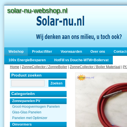
solar-nu-webshop.nl
Webshop
Productfilter
Voorwaarden
Over ons
Contact
100x EnergieBesparen
HotFill vs Douche-WTW+Boilervat
Home
|
ZonneCollector / ZonneBoiler
|
ZonneCollector / Boiler Materiaal
|
Pt
Product zoeken
Zoeken
Categorieën
Zonnepanelen PV
Groot-Hoogvermogen Panelen
Glas-Glas Panelen
Panelen met Optimizer
Omvormers