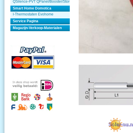
QSilence-PVT QPanel/Booster/Store
Smart Home Domotica
I-Thermostaten Evohome
Service Pagina
Magazijn-Verkoop-Materialen