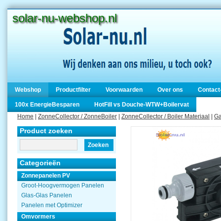
solar-nu-webshop.nl
Webshop
Productfilter
Voorwaarden
Over ons
Contact
100x EnergieBesparen
HotFill vs Douche-WTW+Boilervat
Home
|
ZonneCollector / ZonneBoiler
|
ZonneCollector / Boiler Materiaal
|
Ga
Product zoeken
Zoeken
Categorieën
Zonnepanelen PV
Groot-Hoogvermogen Panelen
Glas-Glas Panelen
Panelen met Optimizer
Omvormers