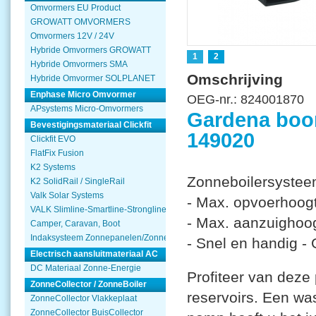
Omvormers EU Product
GROWATT OMVORMERS
Omvormers 12V / 24V
Hybride Omvormers GROWATT
1
2
Hybride Omvormers SMA
Omschrijving
Hybride Omvormer SOLPLANET
Enphase Micro Omvormer
OEG-nr.:
824001870
APsystems Micro-Omvormers
Gardena bo
Bevestigingsmateriaal Clickfit
149020
Clickfit EVO
FlatFix Fusion
K2 Systems
Zonneboilersystee
K2 SolidRail / SingleRail
Valk Solar Systems
- Max. opvoerhoog
VALK Slimline-Smartline-Strongline
- Max. aanzuighoo
Camper, Caravan, Boot
Indaksysteem Zonnepanelen/Zonnecollector
- Snel en handig 
Electrisch aansluitmateriaal AC
DC Materiaal Zonne-Energie
Profiteer van deze
ZonneCollector / ZonneBoiler
reservoirs. Een w
ZonneCollector Vlakkeplaat
ZonneCollector BuisCollector