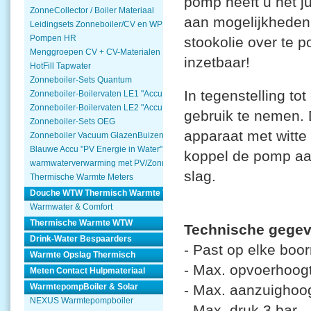
pomp heeft u het j
ZonneCollector / Boiler Materiaal
aan mogelijkheden
Leidingsets Zonneboiler/CV en WP
Pompen HR
stookolie over te 
Menggroepen CV + CV-Materialen
inzetbaar!
HotFill Tapwater
Zonneboiler-Sets Quantum
In tegenstelling to
Zonneboiler-Boilervaten LE1 "Accu Woning Watmte"
Zonneboiler-Boilervaten LE2 "Accu Woning Watmte"
gebruik te nemen. 
Zonneboiler-Sets OEG
apparaat met witte
Zonneboiler Vacuum GlazenBuizen
Blauwe Accu "PV Energie in Water"
koppel de pomp aa
warmwaterverwarming met PV/Zonnepanelen
slag.
Thermische Warmte Meters
Douche WTW Thermisch Warmte Terugwinnen
Warmwater & Comfort
Thermische Warmte WTW
Technische gegev
Drink-Water Bespaarders
- Past op elke bo
Warmte Opslag Thermisch
- Max. opvoerhoog
Meten Contact Hulpmateriaal
WarmtepompBoiler & Solar
- Max. aanzuighoo
NEXUS Warmtepompboiler
- Max. druk 3 bar