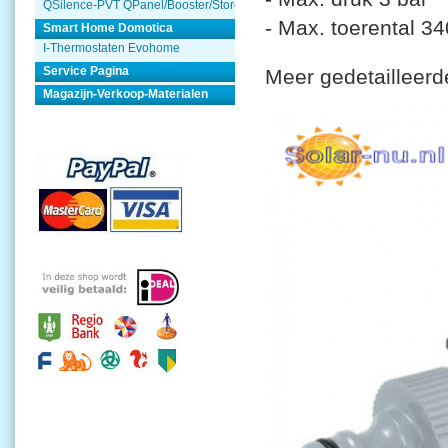
QSilence-PVT QPanel/Booster/Store
- Max. toerental 34
Smart Home Domotica
I-Thermostaten Evohome
Service Pagina
Meer gedetailleerd
Magazijn-Verkoop-Materialen