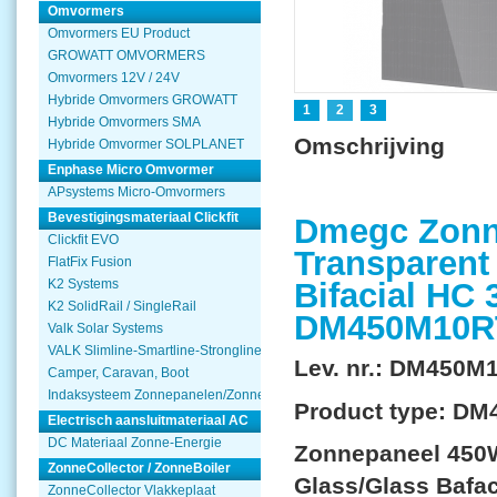
Omvormers
Omvormers EU Product
GROWATT OMVORMERS
Omvormers 12V / 24V
Hybride Omvormers GROWATT
1
2
3
Hybride Omvormers SMA
Omschrijving
Hybride Omvormer SOLPLANET
Enphase Micro Omvormer
APsystems Micro-Omvormers
Bevestigingsmateriaal Clickfit
Dmegc Zonn
Clickfit EVO
Transparent
FlatFix Fusion
K2 Systems
Bifacial HC
K2 SolidRail / SingleRail
DM450M10R
Valk Solar Systems
VALK Slimline-Smartline-Strongline
Lev. nr.: DM45
Camper, Caravan, Boot
Indaksysteem Zonnepanelen/Zonnecollector
Product type: D
Electrisch aansluitmateriaal AC
DC Materiaal Zonne-Energie
Zonnepaneel 450W
ZonneCollector / ZonneBoiler
Glass/Glass Bafa
ZonneCollector Vlakkeplaat