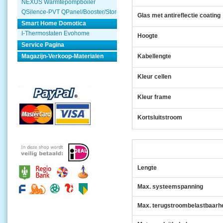
NEXUS Warmtepompboiler
QSilence-PVT QPanel/Booster/Store
Glas met antireflectie coating
Smart Home Domotica
I-Thermostaten Evohome
Hoogte
Service Pagina
Magazijn-Verkoop-Materialen
Kabellengte
Kleur cellen
Kleur frame
Kortsluitstroom
Lengte
Max. systeemspanning
Max. terugstroombelastbaarh