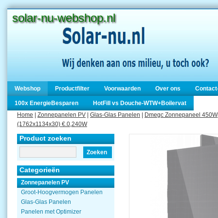
solar-nu-webshop.nl
Webshop
Productfilter
Voorwaarden
Over ons
Contact
100x EnergieBesparen
HotFill vs Douche-WTW+Boilervat
Home
|
Zonnepanelen PV
|
Glas-Glas Panelen
|
Dmegc Zonnepaneel 450Wp
(1762x1134x30) €.0,240W
Product zoeken
Zoeken
Categorieën
Zonnepanelen PV
Groot-Hoogvermogen Panelen
Glas-Glas Panelen
Panelen met Optimizer