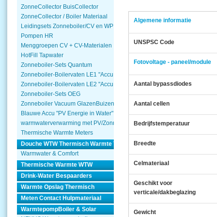
ZonneCollector BuisCollector
ZonneCollector / Boiler Materiaal
Algemene informatie
Leidingsets Zonneboiler/CV en WP
Pompen HR
UNSPSC Code
Menggroepen CV + CV-Materialen
HotFill Tapwater
Fotovoltage - paneel/module
Zonneboiler-Sets Quantum
Zonneboiler-Boilervaten LE1 "Accu Woning Watmte"
Aantal bypassdiodes
Zonneboiler-Boilervaten LE2 "Accu Woning Watmte"
Zonneboiler-Sets OEG
Zonneboiler Vacuum GlazenBuizen
Aantal cellen
Blauwe Accu "PV Energie in Water"
warmwaterverwarming met PV/Zonnepanelen
Bedrijfstemperatuur
Thermische Warmte Meters
Breedte
Douche WTW Thermisch Warmte Terugwinnen
Warmwater & Comfort
Celmateriaal
Thermische Warmte WTW
Drink-Water Bespaarders
Geschikt voor
Warmte Opslag Thermisch
verticale/dakbeglazing
Meten Contact Hulpmateriaal
WarmtepompBoiler & Solar
Gewicht