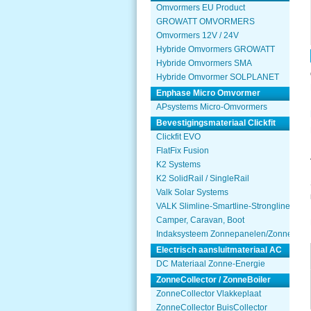
Omvormers EU Product
GROWATT OMVORMERS
Omvormers 12V / 24V
Hybride Omvormers GROWATT
Hybride Omvormers SMA
Hybride Omvormer SOLPLANET
Enphase Micro Omvormer
APsystems Micro-Omvormers
Bevestigingsmateriaal Clickfit
Clickfit EVO
FlatFix Fusion
K2 Systems
K2 SolidRail / SingleRail
Valk Solar Systems
VALK Slimline-Smartline-Strongline
Camper, Caravan, Boot
Indaksysteem Zonnepanelen/Zonnecolle
Electrisch aansluitmateriaal AC
DC Materiaal Zonne-Energie
ZonneCollector / ZonneBoiler
ZonneCollector Vlakkeplaat
ZonneCollector BuisCollector