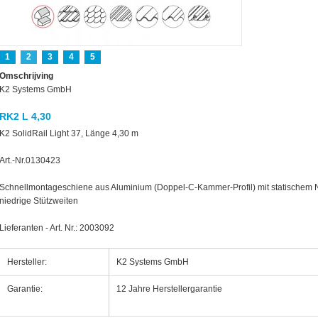
1
2
3
4
5
Omschrijving
K2 Systems GmbH
RK2 L 4,30
K2 SolidRail Light 37, Länge 4,30 m
Art.-Nr.0130423
Schnellmontageschiene aus Aluminium (Doppel-C-Kammer-Profil) mit statischem 
niedrige Stützweiten
Lieferanten - Art. Nr.: 2003092
ctor
Hersteller:
K2 Systems GmbH
Garantie:
12 Jahre Herstellergarantie