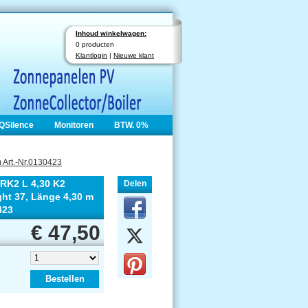
Inhoud winkelwagen:
0 producten
Klantlogin
|
Nieuwe klant
QSilence
Monitoren
BTW. 0%
 Art.-Nr.0130423
RK2 L 4,30 K2
Delen
ght 37, Länge 4,30 m
423
€ 47,50
Bestellen