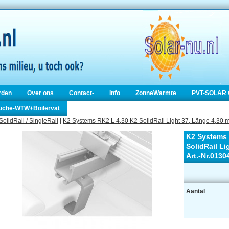
rden
Over ons
Contact-
Info
ZonneWarmte
PVT-SOLAR 
ouche-WTW+Boilervat
SolidRail / SingleRail
|
K2 Systems RK2 L 4,30 K2 SolidRail Light 37, Länge 4,30 m
K2 Systems 
SolidRail Li
Art.-Nr.0130
Aantal