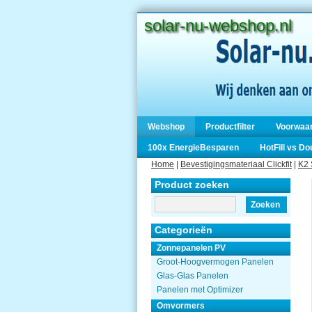
solar-nu-webshop.nl
Webshop
Productfilter
Voorwaa
100x EnergieBesparen
HotFill vs D
Home
|
Bevestigingsmateriaal Clickfit
|
K2 
Product zoeken
Zoeken
Categorieën
Zonnepanelen PV
Groot-Hoogvermogen Panelen
Glas-Glas Panelen
Panelen met Optimizer
Omvormers