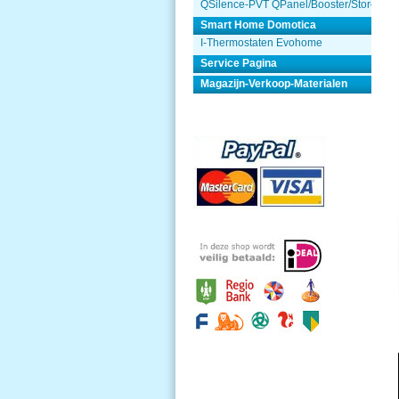
QSilence-PVT QPanel/Booster/Store
Smart Home Domotica
I-Thermostaten Evohome
Service Pagina
Magazijn-Verkoop-Materialen