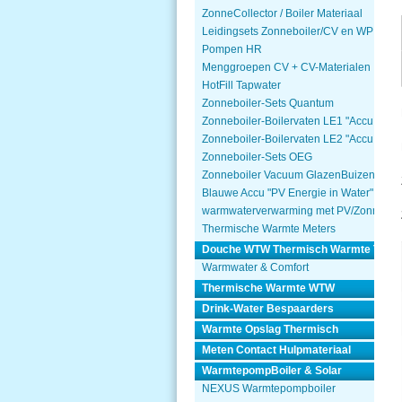
ZonneCollector / Boiler Materiaal
Leidingsets Zonneboiler/CV en WP
Pompen HR
Menggroepen CV + CV-Materialen
HotFill Tapwater
Zonneboiler-Sets Quantum
Zonneboiler-Boilervaten LE1 "Accu Won
Zonneboiler-Boilervaten LE2 "Accu Won
Zonneboiler-Sets OEG
Zonneboiler Vacuum GlazenBuizen
Blauwe Accu "PV Energie in Water"
warmwaterverwarming met PV/Zonnepa
Thermische Warmte Meters
Douche WTW Thermisch Warmte Terug
Warmwater & Comfort
Thermische Warmte WTW
Drink-Water Bespaarders
Warmte Opslag Thermisch
Meten Contact Hulpmateriaal
WarmtepompBoiler & Solar
NEXUS Warmtepompboiler