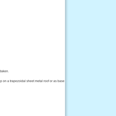
daken.
ip on a trapezoidal sheet metal roof or as base