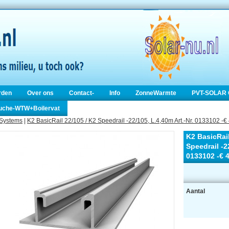
rden
Over ons
Contact-
Info
ZonneWarmte
PVT-SOLAR 
ouche-WTW+Boilervat
Systems
|
K2 BasicRail 22/105 / K2 Speedrail -22/105, L.4,40m Art.-Nr. 0133102 -€
K2 BasicRail
Speedrail -2
0133102 -€ 
Aantal