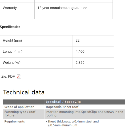
Warranty:
12-year manufacturer guarantee
Specificatie:
ing Watmte"
Height (mm)
22
ing Watmte"
Length (mm)
4,400
Weight (kg)
2.829
nelen
Zie:
PDF
winnen