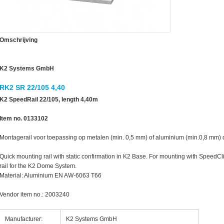
Omschrijving
K2 Systems GmbH
RK2 SR 22/105 4,40
K2 SpeedRail 22/105, length 4,40m
Item no. 0133102
Montagerail voor toepassing op metalen (min. 0,5 mm) of aluminium (min.0,8 mm) 
Quick mounting rail with static confirmation in K2 Base. For mounting with SpeedCl
rail for the K2 Dome System.
ctor
Material: Aluminium EN AW-6063 T66
Vendor item no.: 2003240
Manufacturer:
K2 Systems GmbH