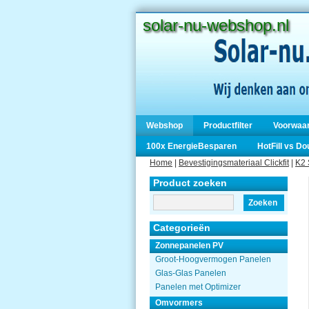
solar-nu-webshop.nl
Webshop
Productfilter
Voorwaa
100x EnergieBesparen
HotFill vs D
Home
|
Bevestigingsmateriaal Clickfit
|
K2 
Product zoeken
Zoeken
Categorieën
Zonnepanelen PV
Groot-Hoogvermogen Panelen
Glas-Glas Panelen
Panelen met Optimizer
Omvormers