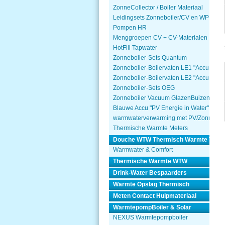
ZonneCollector / Boiler Materiaal
Leidingsets Zonneboiler/CV en WP
Pompen HR
Menggroepen CV + CV-Materialen
HotFill Tapwater
Zonneboiler-Sets Quantum
Zonneboiler-Boilervaten LE1 "Accu Won
Zonneboiler-Boilervaten LE2 "Accu Won
Zonneboiler-Sets OEG
Zonneboiler Vacuum GlazenBuizen
Blauwe Accu "PV Energie in Water"
warmwaterverwarming met PV/Zonnepa
Thermische Warmte Meters
Douche WTW Thermisch Warmte Terug
Warmwater & Comfort
Thermische Warmte WTW
Drink-Water Bespaarders
Warmte Opslag Thermisch
Meten Contact Hulpmateriaal
WarmtepompBoiler & Solar
NEXUS Warmtepompboiler