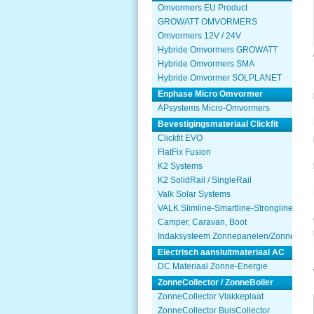
Omvormers EU Product
GROWATT OMVORMERS
Omvormers 12V / 24V
Hybride Omvormers GROWATT
Hybride Omvormers SMA
Hybride Omvormer SOLPLANET
Enphase Micro Omvormer
APsystems Micro-Omvormers
Bevestigingsmateriaal Clickfit
Clickfit EVO
FlatFix Fusion
K2 Systems
K2 SolidRail / SingleRail
Valk Solar Systems
VALK Slimline-Smartline-Strongline
Camper, Caravan, Boot
Indaksysteem Zonnepanelen/Zonnecolle
Electrisch aansluitmateriaal AC
DC Materiaal Zonne-Energie
ZonneCollector / ZonneBoiler
ZonneCollector Vlakkeplaat
ZonneCollector BuisCollector