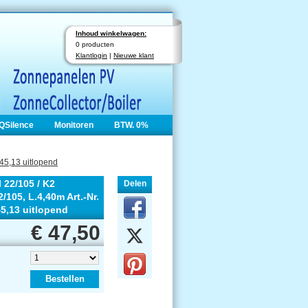
Inhoud winkelwagen:
0 producten
Klantlogin
|
Nieuwe klant
QSilence
Monitoren
BTW. 0%
 45,13 uitlopend
 22/105 / K2
Delen
2/105, L.4,40m Art.-Nr.
45,13 uitlopend
€ 47,50
Bestellen