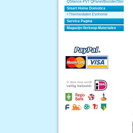
QSilence-PVT QPanel/Booster/Store
Smart Home Domotica
I-Thermostaten Evohome
Service Pagina
Magazijn-Verkoop-Materialen